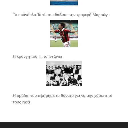
Το σκάνδαλο Ταπί που διέλυσε την τρομερή Μαρσέιγ
Η κραυγή του Πίπο Ιντζάγκι
Η ομάδα που αψήφησε το θάνατο για να μην χάσει από
τους Ναζί