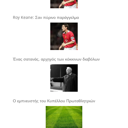
Roy Keane: Σαν πύρινο παράγγελμα
Ένας σατανάς, αρχηγός των κόκκινων διαβόλων
Ο εμπνευστής του Κυπέλλου Πρωταθλητριών