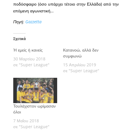
ποδόσφαιρο (όσο υπάρχει τέτοιο στην Ελλάδα) από την
επόμενη αγωνιστική…
Πηγή:
Gazzetta
Σχετικά
Ή εμείς ή κανείς
Κατανοώ, αλλά δεν
συμφωνώ
30 Μαρτίου 2018
σε "Super League"
15 Απριλίου 2019
σε "Super League"
Τουλάχιστον ωρίμασαν
όλοι
7 Μαΐου 2018
σε "Super League"