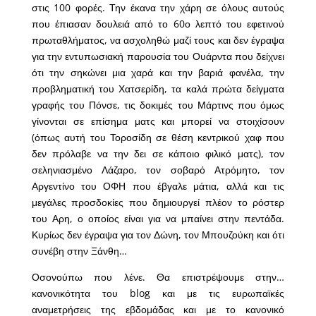
στις 100 φορές. Την έκανα την χάρη σε όλους αυτούς
που έπιασαν δουλειά από το 60ο λεπτό του εφετινού
πρωταθλήματος, να ασχοληθώ μαζί τους και δεν έγραψα
για την εντυπωσιακή παρουσία του Ουάρντα που δείχνει
ότι την σηκώνει μια χαρά και την βαριά φανέλα, την
προβληματική του Χατσερίδη, τα καλά πρώτα δείγματα
γραφής του Πόνσε, τις δοκιμές του Μάρτινς που όμως
γίνονται σε επίσημα ματς και μπορεί να στοιχίσουν
(όπως αυτή του Τοροσίδη σε θέση κεντρικού χαφ που
δεν πρόλαβε να την δει σε κάποιο φιλικό ματς), τον
σεληνιασμένο Λάζαρο, τον σοβαρό Ατρόμητο, τον
Αργεντίνο του ΟΦΗ που έβγαλε μάτια, αλλά και τις
μεγάλες προσδοκίες που δημιουργεί πλέον το ρόστερ
του Αρη, ο οποίος είναι για να μπαίνει στην πεντάδα.
Κυρίως δεν έγραψα για τον Δώνη, τον Μπουζούκη και ότι
συνέβη στην Ξάνθη…
Οσονούπω που λένε. Θα επιστρέψουμε στην…
κανονικότητα του blog και με τις ευρωπαϊκές
αναμετρήσεις της εβδομάδας και με το κανονικό