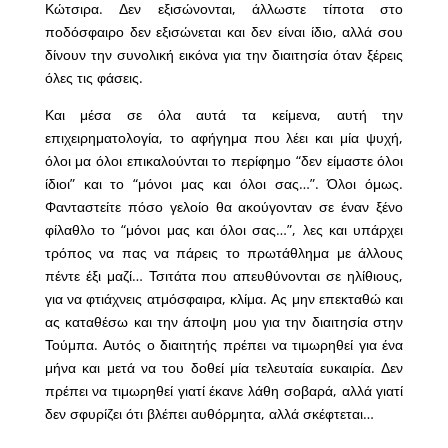
Κώτσιρα. Δεν εξισώνονται, άλλωστε τίποτα στο
ποδόσφαιρο δεν εξισώνεται και δεν είναι ίδιο, αλλά σου
δίνουν την συνολική εικόνα για την διαιτησία όταν ξέρεις
όλες τις φάσεις.
Και μέσα σε όλα αυτά τα κείμενα, αυτή την
επιχειρηματολογία, το αφήγημα που λέει και μία ψυχή,
όλοι μα όλοι επικαλούνται το περίφημο “δεν είμαστε όλοι
ίδιοι” και το “μόνοι μας και όλοι σας…”. Όλοι όμως.
Φανταστείτε πόσο γελοίο θα ακούγονταν σε έναν ξένο
φίλαθλο το “μόνοι μας και όλοι σας…”, λες και υπάρχει
τρόπος να πας να πάρεις το πρωτάθλημα με άλλους
πέντε έξι μαζί… Τσιτάτα που απευθύνονται σε ηλίθιους,
για να φτιάχνεις ατμόσφαιρα, κλίμα. Ας μην επεκταθώ και
ας καταθέσω και την άποψη μου για την διαιτησία στην
Τούμπα. Αυτός ο διαιτητής πρέπει να τιμωρηθεί για ένα
μήνα και μετά να του δοθεί μία τελευταία ευκαιρία. Δεν
πρέπει να τιμωρηθεί γιατί έκανε λάθη σοβαρά, αλλά γιατί
δεν σφυρίζει ότι βλέπει αυθόρμητα, αλλά σκέφτεται…