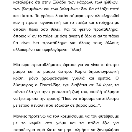
καταλάβεις ότι στην Ελλάδα των κάφρων, των ηλίθιων,
των βλαμμένων και των βολεμένων δεν θα αλλάξει ποτέ
και τίποτα. Το γράφω λοιπόν σήμερα πριν ολοκληρωθεί
καν η πρώτη αγωνιστική και το παίζω και στοίχημα με
όποιον θέλει όσο θέλει. Και το φετινό πρωτάθλημα,
όποιος κι’ αν το πάρει με όση άνεση ή ζόρι κι’ αν το πάρει
θα είναι ένα πρωτάθλημα για όλους τους άλλους
αλλοιωμένο και αμφιλεγόμενο. Τέλος!
Μία ώρα πρωταθλήματος έφτασε για να γίνει το άσπρο
μαύρο και το μαύρο άσπρο. Καμία δημοσιογραφική
κρίση, μόνο χρωματισμένα γυαλιά και εμετός. Ο
δύσμοιρος ο Παντελίδης έχει διαβάσει σε 24 ώρες τα
πάντα όλα για την προσωπική ζωή του, επειδή τόλμησε
να ξεστομίσει την φράση: “Πως να πάρουμε αποτέλεσμα
με τέτοιο πέναλτι που έδωσαν σε βάρος μας…”.
Μάγκες προτείνω να τον κρεμάσουμε, να τον φυτέψουμε
με το κεφάλι στο χώμα και τα πόδια έξω για
παραδειγματισμό ώστε να μην τολμήσει να ξαναμιλήσει