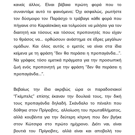
κανείς άλλος. Είναι βέβαια πρώτη φορά που το
συναντάμε αυτό το φαινόμενο; Όχι ασφαλώς, ρωτήστε
τον δύσμοιρο τον Παράσχο τι τράβαγε κάθε φορά που
πήγαινε στο Καραϊσκάκη και τολμούσε να μιλήσει για τον
διαιτητή και τόσους και τόσους προπονητές που είχαν
το θράσος να… ορθώσουν ανάστημα σε έδρες μεγάλων
ομάδων. Και όλος αυτός ο εμετός να είναι στα ίδια
κείμενα με τη φράση “δεν θα περάσει η προπαγάνδα…”.
Να γράφεις τόσο εμετικά πράγματα για την προσωπική
ζωή ενός προπονητή με την φράση “δεν θα περάσει η
προπαγάνδα…”.
Βεβαίως την ίδια ακριβώς ώρα οι παραδοσιακοί
“Γκέμπελς” επίσης έκαναν την δουλειά τους, την δική
τους προπαγάνδα δηλαδή. Σκάνδαλο το πέναλτι που
δόθηκε στον Πρίγιοβιτς, αλλοίωση του πρωταθλήματος,
αλλά κουβέντα για την δεύτερη κίτρινη που δεν βγήκε
στον Κώτσιρα στο πρώτο ημίχρονο. Διότι ναι, είναι
βουτιά του Πρίγιοβιτς, αλλά είναι και αποβολή του