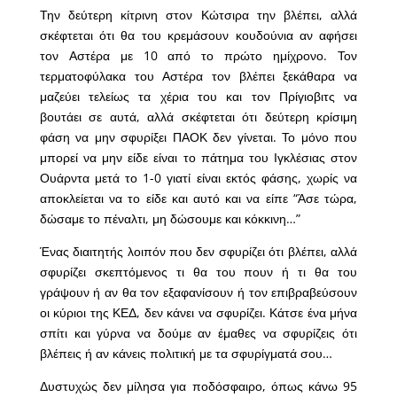
Την δεύτερη κίτρινη στον Κώτσιρα την βλέπει, αλλά
σκέφτεται ότι θα του κρεμάσουν κουδούνια αν αφήσει
τον Αστέρα με 10 από το πρώτο ημίχρονο. Τον
τερματοφύλακα του Αστέρα τον βλέπει ξεκάθαρα να
μαζεύει τελείως τα χέρια του και τον Πρίγιοβιτς να
βουτάει σε αυτά, αλλά σκέφτεται ότι δεύτερη κρίσιμη
φάση να μην σφυρίξει ΠΑΟΚ δεν γίνεται. Το μόνο που
μπορεί να μην είδε είναι το πάτημα του Ιγκλέσιας στον
Ουάρντα μετά το 1-0 γιατί είναι εκτός φάσης, χωρίς να
αποκλείεται να το είδε και αυτό και να είπε “Άσε τώρα,
δώσαμε το πέναλτι, μη δώσουμε και κόκκινη…”
Ένας διαιτητής λοιπόν που δεν σφυρίζει ότι βλέπει, αλλά
σφυρίζει σκεπτόμενος τι θα του πουν ή τι θα του
γράψουν ή αν θα τον εξαφανίσουν ή τον επιβραβεύσουν
οι κύριοι της ΚΕΔ, δεν κάνει να σφυρίζει. Κάτσε ένα μήνα
σπίτι και γύρνα να δούμε αν έμαθες να σφυρίζεις ότι
βλέπεις ή αν κάνεις πολιτική με τα σφυρίγματά σου…
Δυστυχώς δεν μίλησα για ποδόσφαιρο, όπως κάνω 95