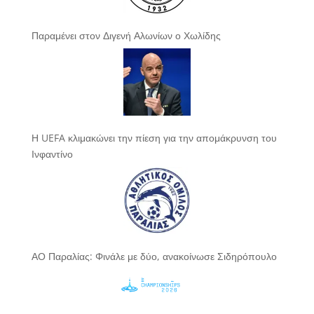
Παραμένει στον Διγενή Αλωνίων ο Χωλίδης
Η UEFA κλιμακώνει την πίεση για την απομάκρυνση του
Ινφαντίνο
ΑΟ Παραλίας: Φινάλε με δύο, ανακοίνωσε Σιδηρόπουλο