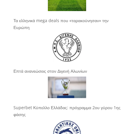
Τα ελληνικά mega deals που «ταρακούνησαν» την
Ευρώπη
Επτά ανανεώσεις στον Διγενή Αλωνίων
Superbet Κύπελλο Ελλάδας: πρόγραμμα 2ου γύρου 1ης
φάσης