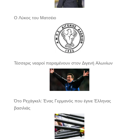
Ο Λύκος του Ματσέιο
Τέσσερις νεαροί παραμένουν στον Διγενή Αλωνίων
Ότο Ρεχάγκελ: Ένας Γερμανός που έγινε Έλληνας
βασιλιάς