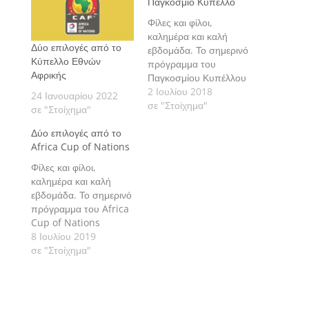
Παγκόσμιο Κύπελλο
Φίλες και φίλοι,
καλημέρα και καλή
Δύο επιλογές από το
εβδομάδα. Το σημερινό
Κύπελλο Εθνών
πρόγραμμα του
Αφρικής
Παγκοσμίου Κυπέλλου
περιλαμβάνει δύο
2 Ιουλίου 2018
24 Ιανουαρίου 2022
αγώνες για τη φάση
σε "Στοίχημα"
σε "Στοίχημα"
των δεκαέξι. Πάμε να
Δύο επιλογές από το
δούμε τις εκτιμήσεις
Africa Cup of Nations
μας αναλυτικά.
Φίλες και φίλοι,
καλημέρα και καλή
εβδομάδα. Το σημερινό
πρόγραμμα του Africa
Cup of Nations
περιλαμβάνει δύο
8 Ιουλίου 2019
αγώνες με τους
σε "Στοίχημα"
οποίους
ολοκληρώνεται η φάση
των δεκαέξι. Πάμε να
δούμε τις εκτιμήσεις