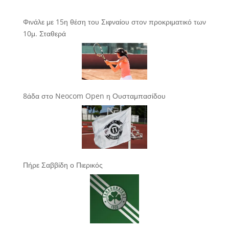
Φινάλε με 15η θέση του Σιφναίου στον προκριματικό των
10μ. Σταθερά
8άδα στο Neocom Open η Ουσταμπασίδου
Πήρε Σαββίδη ο Πιερικός