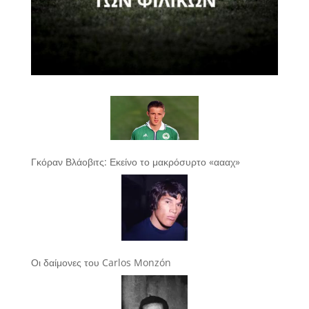
Γκόραν Βλάοβιτς: Εκείνο το μακρόσυρτο «αααχ»
Οι δαίμονες του Carlos Monzón