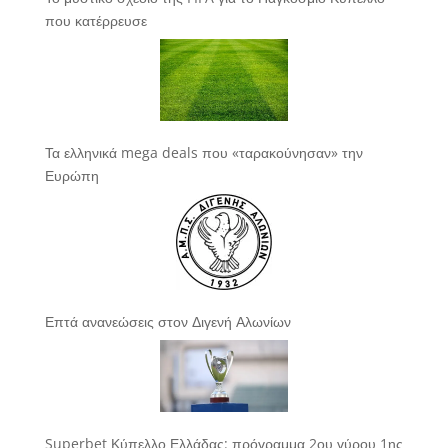
που κατέρρευσε
Τα ελληνικά mega deals που «ταρακούνησαν» την
Ευρώπη
Επτά ανανεώσεις στον Διγενή Αλωνίων
Superbet Κύπελλο Ελλάδας: πρόγραμμα 2ου γύρου 1ης