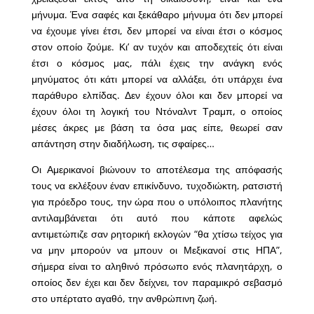
μήνυμα. Ένα σαφές και ξεκάθαρο μήνυμα ότι δεν μπορεί
να έχουμε γίνει έτσι, δεν μπορεί να είναι έτσι ο κόσμος
στον οποίο ζούμε. Κι’ αν τυχόν και αποδεχτείς ότι είναι
έτσι ο κόσμος μας, πάλι έχεις την ανάγκη ενός
μηνύματος ότι κάτι μπορεί να αλλάξει, ότι υπάρχει ένα
παράθυρο ελπίδας. Δεν έχουν όλοι και δεν μπορεί να
έχουν όλοι τη λογική του Ντόναλντ Τραμπ, ο οποίος
μέσες άκρες με βάση τα όσα μας είπε, θεωρεί σαν
απάντηση στην διαδήλωση, τις σφαίρες…
Οι Αμερικανοί βιώνουν το αποτέλεσμα της απόφασής
τους να εκλέξουν έναν επικίνδυνο, τυχοδιώκτη, ρατσιστή
για πρόεδρο τους, την ώρα που ο υπόλοιπος πλανήτης
αντιλαμβάνεται ότι αυτό που κάποτε αφελώς
αντιμετώπιζε σαν ρητορική εκλογών “θα χτίσω τείχος για
να μην μπορούν να μπουν οι Μεξικανοί στις ΗΠΑ”,
σήμερα είναι το αληθινό πρόσωπο ενός πλανητάρχη, ο
οποίος δεν έχει και δεν δείχνει, τον παραμικρό σεβασμό
στο υπέρτατο αγαθό, την ανθρώπινη ζωή.