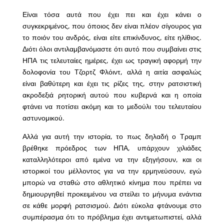
Είναι τόσα αυτά που έχει πει και έχει κάνει ο
συγκεκριμένος, που όποιος δεν είναι πλέον σίγουρος για
το ποιόν του ανδρός, είναι είτε επικίνδυνος, είτε ηλίθιος.
Διότι όλοι αντιλαμβανόμαστε ότι αυτό που συμβαίνει στις
ΗΠΑ τις τελευταίες ημέρες, έχει ως τραγική αφορμή την
δολοφονία του Τζορτζ Φλόιντ, αλλά η αιτία ασφαλώς
είναι βαθύτερη και έχει τις ρίζες της, στην ρατσιστική
ακροδεξιά ρητορική αυτού που κυβερνά και η οποία
φτάνει να ποτίσει ακόμη και το μεδούλι του τελευταίου
αστυνομικού.
Αλλά για αυτή την ιστορία, το πως δηλαδή ο Τραμπ
βρέθηκε πρόεδρος των ΗΠΑ, υπάρχουν χιλιάδες
καταλληλότεροι από εμένα να την εξηγήσουν, και οι
ιστορικοί του μέλλοντος για να την ερμηνεύσουν, εγώ
μπορώ να σταθώ στο αθλητικό κίνημα που πρέπει να
δημιουργηθεί προκειμένου να στείλει το μήνυμα ενάντια
σε κάθε μορφή ρατσισμού. Διότι εύκολα φτάνουμε στο
συμπέρασμα ότι το πρόβλημα έχει αντιμετωπιστεί, αλλά