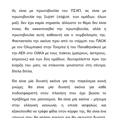
Ας είναι με πρωτοβουλία του ΠΣΑΠ, ας είναι με
πρωτοβουλία της Super League, των ομάδων, όλων
μαζί, δεν έχει καμία σημασία, άλλωστε το θέμα δεν είναι
ποιος θα οικειοποιηθεί την πρωτοβουλία, αλλά η
πρωτοβουλία αυτή καθεαυτή και ο συμβολισμός της.
Φανταστείτε την εικόνα πριν από το ντέρμπι του ΠΑΟΚ
με τον Ολυμπιακό στην Τούμπα ή του Παναθηναϊκού με
την ΑΕΚ στο ΟΑΚΑ με τους παίκτες (μαύρους, άσπρους,
κίτρινους) και των δύο ομάδων, δευτερόλεπτα πριν την
έναρξη του ματς να στέκονται γονατιστοί στη σέντρα,
δίπλα δίπλα.
Θα είναι μία δυνατή εικόνα για την παγκόσμια κοινή
γνώμη, θα είναι μία δυνατή εικόνα για κάθε
ποδοσφαιριστή στον πλανήτη που έχει βιώσει το
πρόβλημα του ρατσισμού, θα είναι μία εικόνα – μήνυμα
στην ελληνική κοινωνία, η οποία ασφαλώς και
εξακολουθεί να τρέφει φίδια στον κόρφο της, θα είναι ένα
μήνυμα που θα φτάσει παντού και θα ακουστεί δυνατά.