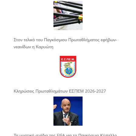
Στον τελικό του Παγκόσμιου Πρωταθλήματος εφήβων-
νεανίδων η Καρυώτη
Κληρώσεις Πρωταθλημάτων ΕΣΠΕΜ 2026-2027
Το μυστικό σχέδιο της FIFA για το Παγκόσμιο Κύπελλο