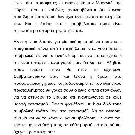
είναι τόσο πρόσφατες οι εικόνες με τον Μαρεγκά της
Πόρτο, που ο καθένας αντιλαμβάνεται ότι κανένα
πρόβλημα ρατσισμού δεν έχει αντιμετωπιστεί στη ρίζα
του. Και η δράση και ο συμβολισμός τώρα είναι
περισσότερο απαραίτητες από ποτέ.
Είναι η ώρα λοιπόν για μία ακόμη φορά να σκύψουμε
πραγματικά πάνω από το πρόβλημα, να… γονατίσουμε
συμβολικά για να το αναδείξουμε και να παραδεχτούμε
ότι είναι υπαρκτό, είναι γύρω μας, δίπλα μας. Αλήθεια
πόσο ωραία εικόνα θα ήταν το ερχόμενο
Σαββατοκύριακο όταν και ξεκινά η δράση στα
ποδοσφαιρικά γήπεδα, οι ποδοσφαιριστές του ελληνικού
πρωταθλήματος να γονατίσουν ο ένας δίπλα στον άλλον
για να στείλουν το μήνυμα ότι εναντιώνονται σε κάθε
μορφή ρατσισμού. Για να φωνάξουν με έναν δικό τους
συμβολικό τρόπο “όχι στο ρατσισμό”. Να το εννοούν
φυσικά και να το κάνουν, να συμβολίσουν με αυτό τον
τρόπο την αντίθεσή τους σε κάθε μορφή ρατσισμού και
όχι να προσποιηθούν.