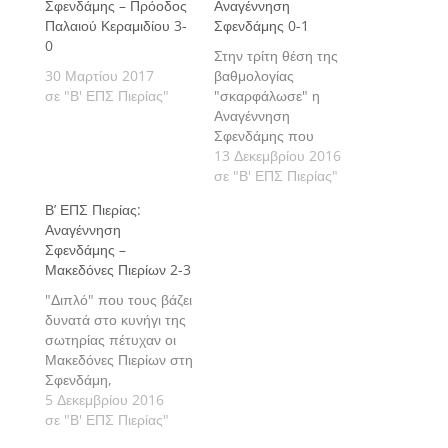
Σφενδάμης – Πρόοδος
Αναγέννηση
Παλαιού Κεραμιδίου 3-
Σφενδάμης 0-1
0
Στην τρίτη θέση της
30 Μαρτίου 2017
βαθμολογίας
σε "Β' ΕΠΣ Πιερίας"
"σκαρφάλωσε" η
Αναγέννηση
Σφενδάμης που
"απέδρασε" με το
13 Δεκεμβρίου 2016
"διπλό" από τον Άνω
σε "Β' ΕΠΣ Πιερίας"
Αγιάννη, επικρατώντας
Β’ ΕΠΣ Πιερίας:
με 1-0 της Πίνδου, στο
Αναγέννηση
πλαίσιο της 14ης
Σφενδάμης –
αγωνιστικής της Β'
Μακεδόνες Πιερίων 2-3
κατηγορίας της ΕΠΣ
Πιερίας, αφήνοντας
"Διπλό" που τους βάζει
τους γηπεδούχους
δυνατά στο κυνήγι της
στην 6η θέση του
σωτηρίας πέτυχαν οι
πίνακα.
Μακεδόνες Πιερίων στη
Σφενδάμη,
επικρατώντας με 3-2
5 Δεκεμβρίου 2016
της τοπικής
σε "Β' ΕΠΣ Πιερίας"
Αναγέννησης που