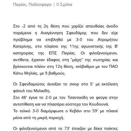
Πιερίας
,
Ποδόσφαιρο
|
0 Σχόλια
Στο -2 από τη 2η θέση που χαρίζει απευθείας άνοδο
παρέμεινε η Αναγέννηση Σφενδάμης που δεν είχε
πρόβλημα να επιβληθεί με 3-0 του Ατρομήτου
Κατερίνης, στο πλαίσιο της 11ης αγωνιστικής της Β’
κατηγορίας της ΕΠΣ Πιερίας. Οι φιλοξενούμενοι,
αντίθετα, έχασαν έδαφος στη “μάχη” της σωτηρίας και
βρίσκονται πλέον στη 12η θέση, ισόβαθμοι με τον ΠΑΟ
Κάτω Μηλιάς, με 9 βαθμούς.
Οι Σφενδαμιώτες άνοιξαν το σκορ στο 5′ με εκτέλεση
φάουλ του Μελικίδη.
Στο 48′ έγινε το 2-0 με τον Τσαντεκίδη να φεύγει στην
αντεπίθεση και να πλασάρει εύστοχα τον Κουδουνά.
Το τελικό 3-0 διαμόρφωσε ο Κεβάνι στο 59′ με πλασέ
μέσα από τη μικρή περιοχή.
Οι φιλοξενούμενοι από το 73′ έπαιζαν με δέκα παίκτες