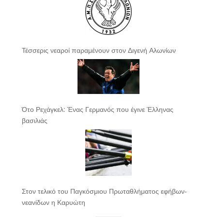
Τέσσερις νεαροί παραμένουν στον Διγενή Αλωνίων
Ότο Ρεχάγκελ: Ένας Γερμανός που έγινε Έλληνας
βασιλιάς
Στον τελικό του Παγκόσμιου Πρωταθλήματος εφήβων-
νεανίδων η Καρυώτη