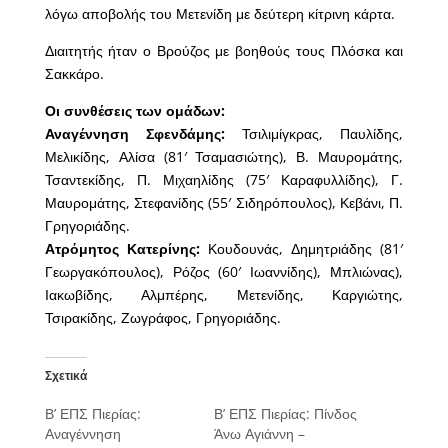
λόγω αποβολής του Μετενίδη με δεύτερη κίτρινη κάρτα.
Διαιτητής ήταν ο Βρούζος με βοηθούς τους Πλόσκα και
Σακκάρο.
Οι συνθέσεις των ομάδων:
Αναγέννηση Σφενδάμης:
Τσιλιμίγκρας, Παυλίδης,
Μελικίδης, Αλίσα (81′ Τσαμασιώτης), Β. Μαυρομάτης,
Τσαντεκίδης, Π. Μιχαηλίδης (75′ Καραφυλλίδης), Γ.
Μαυρομάτης, Στεφανίδης (55′ Σιδηρόπουλος), Κεβάνι, Π.
Γρηγοριάδης.
Ατρόμητος Κατερίνης:
Κουδουνάς, Δημητριάδης (81′
Γεωργακόπουλος), Ρόζος (60′ Ιωαννίδης), Μπλιώνας),
Ιακωβίδης, Αλμπέρης, Μετενίδης, Καργιώτης,
Τσιρακίδης, Ζωγράφος, Γρηγοριάδης.
Σχετικά
Β’ ΕΠΣ Πιερίας:
Β’ ΕΠΣ Πιερίας: Πίνδος
Αναγέννηση
Άνω Αγιάννη –