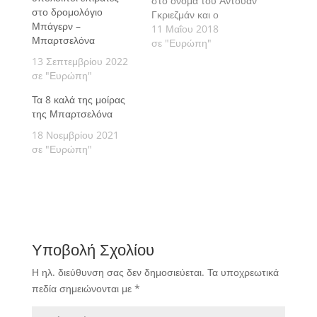
στο όνομα του Αντουάν
στο δρομολόγιο
Γκριεζμάν και ο
Μπάγερν –
Δημοσθένης
11 Μαΐου 2018
Μπαρτσελόνα
Γεωργακόπουλος
σε "Ευρώπη"
θυμάται τους
13 Σεπτεμβρίου 2022
ποδοσφαιριστές, που
σε "Ευρώπη"
αγωνίστηκαν με αυτό
Τα 8 καλά της μοίρας
το νούμερο στους
της Μπαρτσελόνα
«μπλαουγκράνα», από
τότε που καθιερώθηκαν
18 Νοεμβρίου 2021
οι σταθεροί αριθμοί στη
σε "Ευρώπη"
φανέλα.
Υποβολή Σχολίου
Η ηλ. διεύθυνση σας δεν δημοσιεύεται.
Τα υποχρεωτικά
πεδία σημειώνονται με
*