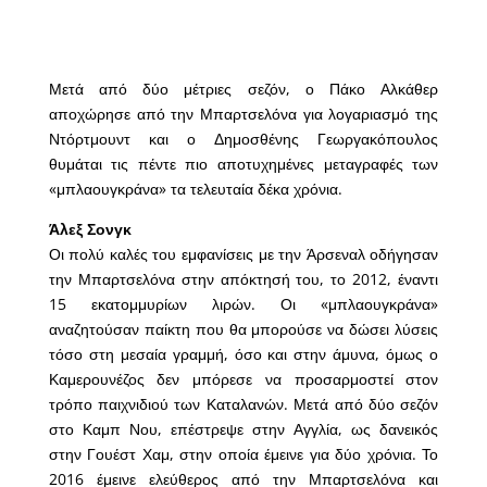
Μετά από δύο μέτριες σεζόν, ο Πάκο Αλκάθερ
αποχώρησε από την Μπαρτσελόνα για λογαριασμό της
Ντόρτμουντ και ο Δημοσθένης Γεωργακόπουλος
θυμάται τις πέντε πιο αποτυχημένες μεταγραφές των
«μπλαουγκράνα» τα τελευταία δέκα χρόνια.
Άλεξ Σονγκ
Οι πολύ καλές του εμφανίσεις με την Άρσεναλ οδήγησαν
την Μπαρτσελόνα στην απόκτησή του, το 2012, έναντι
15 εκατομμυρίων λιρών. Οι «μπλαουγκράνα»
αναζητούσαν παίκτη που θα μπορούσε να δώσει λύσεις
τόσο στη μεσαία γραμμή, όσο και στην άμυνα, όμως ο
Καμερουνέζος δεν μπόρεσε να προσαρμοστεί στον
τρόπο παιχνιδιού των Καταλανών. Μετά από δύο σεζόν
στο Καμπ Νου, επέστρεψε στην Αγγλία, ως δανεικός
στην Γουέστ Χαμ, στην οποία έμεινε για δύο χρόνια. Το
2016 έμεινε ελεύθερος από την Μπαρτσελόνα και