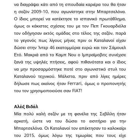
να διαγράψει κάτι από τη σπουδαία καριέρα του θα ήταν
η σεζόν 2009-10, που αγωνίστηκε στην Μπαρτσελόνα.
Ο ίδιος μπορεί να κατέκτησε το ισπανικό πρωτάθλημα,
όμως οι κάκιστες σχέσεις του με τον Πεπ Γκουαρδιόλα
τον οδήγησαν εκτός ομάδας στο τέλος της σεζόν, παρά
το γεγονός πως λίγους μήνες πριν οι Καταλανοί είχαν
δώσει στην Ίντερ 46 εκατομμύρια ευρώ και τον Σάμουελ
Ετό. Μακριά από το Καμπ Νου ο Ιμπραϊμοβιτς συνέχισε
ξανά της υψηλές πτήσεις, αφού πιθανότατα και ο ίδιος
να μην προσαρμόστηκε ποτέ στο αγωνιστικό στυλ του
Καταλανού τεχνικού. Μάλιστα, πριν από λίγες ημέρες
δήλωσε πως εκείνος ήταν Ferrari, όμως ο προπονητής
του τον χρησιμοποιούσε σαν FIAT!
Αλέιξ Βιδάλ
Μία πολύ καλή σεζόν με τη φανέλα της Σεβίλλη ήταν
αρκετή, ώστε να του δώσει το εισιτήριο για την
Μπαρτσελόνα. Οι Καταλανοί τον απέκτησαν το καλοκαίρι
του 2015, όμως λόγω της τιμωρίας που τους είχε