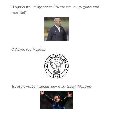
Η ομάδα που αψήφησε το θάνατο για να μην χάσει από
τους Ναζί
Ο Λύκος του Ματσέιο
Τέσσερις νεαροί παραμένουν στον Διγενή Αλωνίων