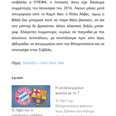
επιβάλλει η ΟΥΕΦΑ, ο Ισπανός άσος είχε δικαίωμα
συμμετοχής τον Ιανουάριο του 2016. Λίγους μήνες μετά
αποχώρησε από το Καμπ Νου ο Ντάνι Άλβες, όμως ο
Βιδάλ δεν μπόρεσε ποτέ να πάρει θέση βασικού, αν και
στο ρόστερ δε βρισκόταν άλλος κλασικός δεξιός μπακ-
χαφ. Ελάχιστες συμμετοχές, κυρίως σε παιχνίδια με πιο
εύκολους αντιπάλους, με αποτέλεσμα πριν από λίγες
εβδομάδες να αποχωρήσει από την Μπαρτσελόνα και να
επιστρέψει στην Σεβίλλη.
Πηγή:
Gazzetta – Four Four Two
Σχετικά
Η μπλαουγκράνα
φανέλα με το 7
Το Νο7 της
Μπαρτσελόνα φαίνεται
Ο Λέβα και οι
πως βρίσκει νέο κάτοχο
υπόλοιποι επιβάτες