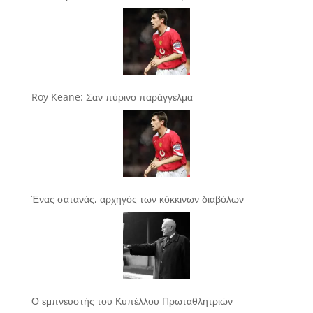
Roy Keane: Σαν πύρινο παράγγελμα
Ένας σατανάς, αρχηγός των κόκκινων διαβόλων
Ο εμπνευστής του Κυπέλλου Πρωταθλητριών