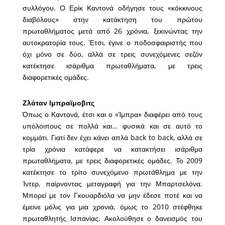
συλλόγου. Ο Ερίκ Καντονά οδήγησε τους «κόκκινους
διαβόλους» στην κατάκτηση του πρώτου
πρωταθλήματος μετά από 26 χρόνια, ξεκινώντας την
αυτοκρατορία τους. Έτσι, έγινε ο ποδοσφαιριστής που
όχι μόνο σε δύο, αλλά σε τρεις συνεχόμενες σεζόν
κατέκτησε ισάριθμα πρωταθλήματα, με τρεις
διαφορετικές ομάδες.
Ζλάταν Ιμπραϊμοβιτς
Όπως ο Καντονά, έτσι και ο «Ίμπρα» διαφέρει από τους
υπόλοιπους σε πολλά και… φυσικά και σε αυτό το
κομμάτι. Γιατί δεν έχει κάνει απλά back to back, αλλά σε
τρία χρόνια κατάφερε να κατακτήσει ισάριθμα
πρωταθλήματα, με τρεις διαφορετικές ομάδες. Το 2009
κατέκτησε το τρίτο συνεχόμενο πρωτάθλημα με την
Ίντερ, παίρνοντας μεταγραφή για την Μπαρτσελόνα.
Μπορεί με τον Γκουαρδιόλα να μην έδεσε ποτέ και να
έμεινε μόλις για μια χρονιά, όμως το 2010 στέφθηκε
πρωταθλητής Ισπανίας. Ακολούθησε ο δανεισμός του