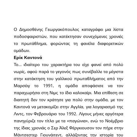
Ο Δημοσθένης Γεωργακόπουλος καταγράφει μια λίστα
ποδοσφαιριστών, που κατέκτησαν συνεχόμενες χρονιές
το πρωτάθλημα, φορώντας τη φανέλα διαφορετικών
ομάδων.
Ερίκ Καντονά
Το… ιδιαίτερο του χαρακτήρα του είχε φανεί από πολύ
νωρίς, αφού παρά το γεγονός πως συνέβαλλε τα μέγιστα
στην κατάκτηση του γαλλικού πρωταθλήματος από την
Μαρσέιγ το 1991, η ομάδα αποφάσισε να τον
παραχωρήσει στη Νιμς το ίδιο καλοκαίρι. Μια επίθεση σε
διαιτητή δεν τον κράτησε για πολύ στην ομάδα, με τον
Καντονά να μετακομίζει στην Αγγλία, για λογαριασμό της
Λιντς, τον Φεβρουάριο του 1992. Λίγους μήνες αργότερα
πανηγύριζε τον τίτλο με τα «παγώνια», ενώ το Νοέμβριο
της ίδιας χρονιάς ο Σερ Άλεξ Φέργκιουσον τον πήρε στην
Μάντσεστερ Γιουνάιτεντ, αλλάζοντας την ιστορία του