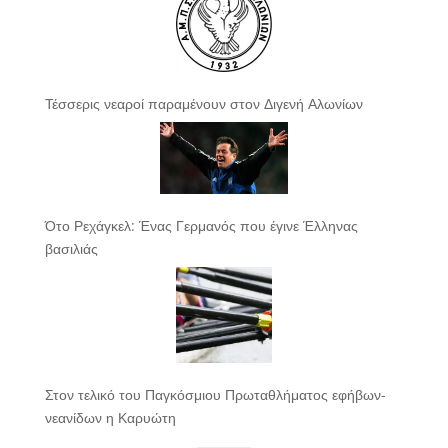
Τέσσερις νεαροί παραμένουν στον Διγενή Αλωνίων
Ότο Ρεχάγκελ: Ένας Γερμανός που έγινε Έλληνας
βασιλιάς
Στον τελικό του Παγκόσμιου Πρωταθλήματος εφήβων-
νεανίδων η Καρυώτη