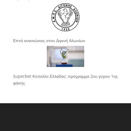
Επτά ανανεώσεις στον Διγενή Αλωνίων
Superbet Κύπελλο Ελλάδας: πρόγραμμα 2ου γύρου 1ης
φάσης