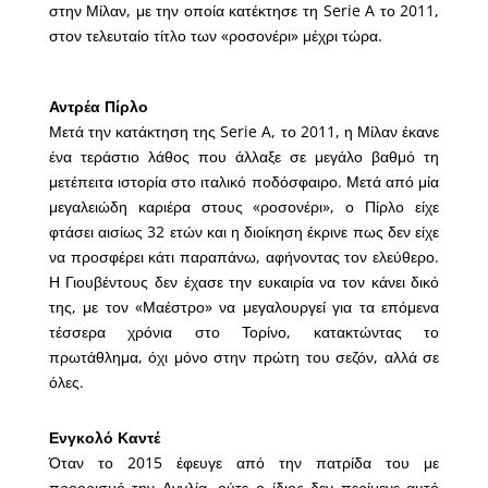
στην Μίλαν, με την οποία κατέκτησε τη Serie A το 2011,
στον τελευταίο τίτλο των «ροσονέρι» μέχρι τώρα.
Αντρέα Πίρλο
Μετά την κατάκτηση της Serie A, το 2011, η Μίλαν έκανε
ένα τεράστιο λάθος που άλλαξε σε μεγάλο βαθμό τη
μετέπειτα ιστορία στο ιταλικό ποδόσφαιρο. Μετά από μία
μεγαλειώδη καριέρα στους «ροσονέρι», ο Πίρλο είχε
φτάσει αισίως 32 ετών και η διοίκηση έκρινε πως δεν είχε
να προσφέρει κάτι παραπάνω, αφήνοντας τον ελεύθερο.
Η Γιουβέντους δεν έχασε την ευκαιρία να τον κάνει δικό
της, με τον «Μαέστρο» να μεγαλουργεί για τα επόμενα
τέσσερα χρόνια στο Τορίνο, κατακτώντας το
πρωτάθλημα, όχι μόνο στην πρώτη του σεζόν, αλλά σε
όλες.
Ενγκολό Καντέ
Όταν το 2015 έφευγε από την πατρίδα του με
προορισμό την Αγγλία, ούτε ο ίδιος δεν περίμενε αυτό