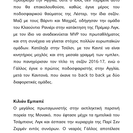
που θα επακολουθούσε, καθώς έγινε μέρος του
ποδοσφαιρικού θαύματος της Λέστερ, την ίδια σεζόν.
Μαζί με τους Βάρντι και Μαχρέζ, οδήγησαν την ομάδα
του Κλαούντιο Ρανιέρι στην κατάκτηση της Πρέμιερ Λιγκ,
με τον ίδιο να αναδεικνύεται MVP του πρωταθλήματος
και στη συνέχεια να γίνεται στόχος πολλών ευρωπαϊκών
ομάδων. Κατέληξε στην Τσέλσι, με τον Καντέ να είναι
κινητήριος μοχλός και στη μεσαία γραμμή των «μπλε»,
που πανηγύρισαν τον τίτλο τη σεζόν 2016-17, ενώ ο
Γάλλος έγινε ο πρώτος ποδοσφαιριστής στην Αγγλία,
μετά τον Καντονά, που έκανε το back to back με δύο
διαφορετικές ομάδες.
Κιλιάν Εμπαπέ
Ο μεγάλος πρωταγωνιστής στην εκπληκτική περσινή
πορεία της Μονακό, που έφτασε μέχρι τα ημιτελικά του
Τσάμπιονς Λιγκ και έσπασε την κυριαρχία της Παρί Σεν
Ζερμέν εντός συνόρων. Ο νεαρός Γάλλος αποτέλεσε