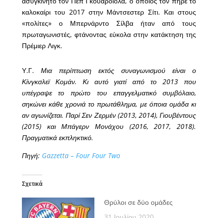
ασυγκίνητο τον Πεπ Γκουαρδιόλα, ο οποίος τον πήρε το
καλοκαίρι του 2017 στην Μάντσεστερ Σίτι. Και στους
«πολίτες» ο Μπερνάρντο Σίλβα ήταν από τους
πρωταγωνιστές, φτάνοντας εύκολα στην κατάκτηση της
Πρέμιερ Λιγκ.
Υ.Γ.
Μια περίπτωση εκτός συναγωνισμού είναι ο
Κίνγκσλεϊ Κομάν. Κι αυτό γιατί από το 2013 που
υπέγραψε το πρώτο του επαγγελματικό συμβόλαιο,
σηκώνει κάθε χρονιά το πρωτάθλημα, με όποια ομάδα κι
αν αγωνίζεται. Παρί Σεν Ζερμέν (2013, 2014), Γιουβέντους
(2015) και Μπάγερν Μονάχου (2016, 2017, 2018).
Πραγματικά εκπληκτικό.
Πηγή:
Gazzetta – Four Four Two
Σχετικά
Θρύλοι σε δύο ομάδες
31 Ιουλίου 2020