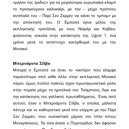
«μήλον της έριδος» για τα μεγαλύτερα ευρωπαϊκά κλαμπ
το προηγούμενο καλοκαίρι, με την – μέχρι πρότινος
αντίπαλό του – Παρί Σεν Ζερμέν να κάνει το «μπαμ» με
την απόκτησή του. Ο Εμπαπέ έγινε μέλος της
εκπληκτικής τριπλέτας με τους Νεϊμάρ και Καβάνι,
φτάνοντας εύκολα στην κατάκτηση της Ligue 1, ένα
χρόνο μετά το αντίστοιχο κατόρθωμά του με την
Μονακό.
Μπερνάρντο Σίλβα
Μπορεί ο Εμπαπέ να ήταν το «αστέρι» που έλαμψε
περισσότερο από κάθε άλλο στην εκπληκτική Μονακό
πέρσι, όμως πολλοί παίκτες είχαν πρωταγωνιστικό ρόλο
στην πορεία μέχρι τα ημιτελικά του Τσάμπιονς Λιγκ και
την κατάκτηση του γαλλικού πρωταθλήματος. Ένας από
αυτούς ήταν ο Μπερνάρντο Σίλβα, ο οποίος μάλιστα
πέτυχε και το καθοριστικό γκολ στο ντέρμπι με την Παρί
Σεν Ζερμέν, που ουσιαστικά χάρισε τον τίτλο στους
Μονεγάσκους. Τα όσα έκανε ο Πορτογάλος δεν άφησαν