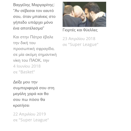
Βαγγέλης Μαργαρίτης:
“Αν σέβεσαι τον εαυτό
σου, όταν μπαίνεις στο
γήπεδο υπάρχει μόνο
ένα αποτέλεσμα”
Γιορτές και θύελλες
Και στην Πάτρα έβαλε
23 Απριλίου 2018
την δική του
σε "Super League"
προσωπική σφραγίδα,
σε μία ακόμη σημαντική
νίκη του ΠΑΟΚ, την
πρώτη της εφετινής
4 Ιουνίου 2018
σεζόν επί του
σε "Basket"
Προμηθέα, με την
Δείξε μου την
οποία έγινε ήδη το 1-0.
συμπεριφορά σου στη
μεγάλη χαρά και θα
σου πω πόσο θα
κρατήσει
22 Απριλίου 2019
σε "Super League"