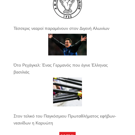
Τέσσερις νεαροί παραμένουν στον Διγενή Αλωνίων
Ότο Ρεχάγκελ: Ένας Γερμανός που έγινε Έλληνας
βασιλιάς
Στον τελικό του Παγκόσμιου Πρωταθλήματος εφήβων-
νεανίδων η Καρυώτη