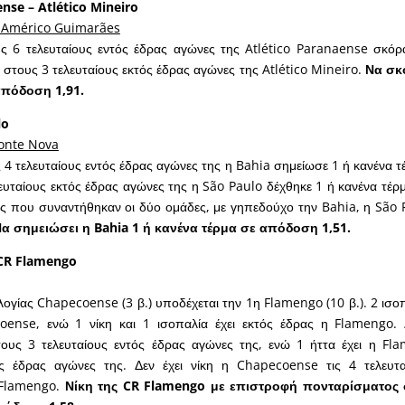
ense – Atlético Mineiro
 Américo Guimarães
ς 6 τελευταίους εντός έδρας αγώνες της Atlético Paranaense σκόρ
 στους 3 τελευταίους εκτός έδρας αγώνες της Atlético Mineiro.
Να σκο
απόδοση 1,91.
lo
Fonte Nova
 4 τελευταίους εντός έδρας αγώνες της η Bahia σημείωσε 1 ή κανένα τ
ευταίους εκτός έδρας αγώνες της η São Paulo δέχθηκε 1 ή κανένα τέρμ
ές που συναντήθηκαν οι δύο ομάδες, με γηπεδούχο την Bahia, η São 
α σημειώσει η Bahia 1 ή κανένα τέρμα σε απόδοση 1,51.
CR Flamengo
ογίας Chapecoense (3 β.) υποδέχεται την 1η Flamengo (10 β.). 2 ισοπ
ense, ενώ 1 νίκη και 1 ισοπαλία έχει εκτός έδρας η Flamengo. Δ
υς 3 τελευταίους εντός έδρας αγώνες της, ενώ 1 ήττα έχει η Fl
ός έδρας αγώνες της. Δεν έχει νίκη η Chapecoense τις 4 τελευτ
 Flamengo.
Νίκη της CR Flamengo με επιστροφή πονταρίσματος