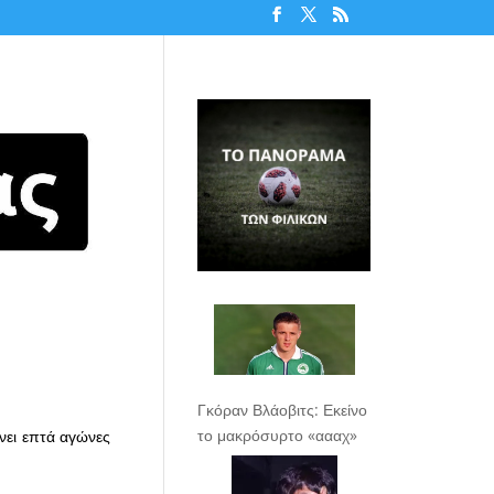
Γκόραν Βλάοβιτς: Εκείνο
το μακρόσυρτο «αααχ»
άνει επτά αγώνες