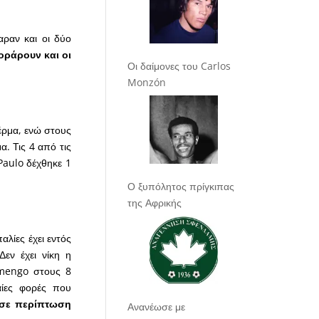
αραν και οι δύο
ράρουν και οι
Οι δαίμονες του Carlos
Monzón
έρμα, ενώ στους
α. Τις 4 από τις
Paulo δέχθηκε 1
Ο ξυπόλητος πρίγκιπας
της Αφρικής
αλίες έχει εντός
εν έχει νίκη η
amengo στους 8
αίες φορές που
 σε περίπτωση
Ανανέωσε με