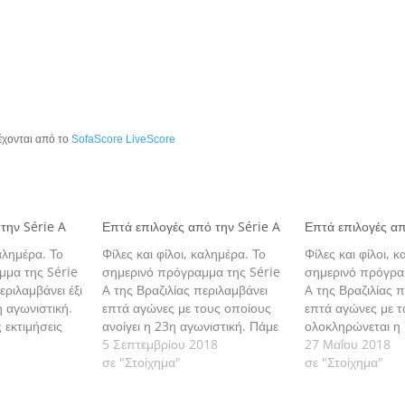
έχονται από το
SofaScore LiveScore
 την Série A
Επτά επιλογές από την Série A
Επτά επιλογές απ
καλημέρα. Το
Φίλες και φίλοι, καλημέρα. Το
Φίλες και φίλοι, 
μμα της Série
σημερινό πρόγραμμα της Série
σημερινό πρόγρα
εριλαμβάνει έξι
A της Βραζιλίας περιλαμβάνει
A της Βραζιλίας 
η αγωνιστική.
επτά αγώνες με τους οποίους
επτά αγώνες με τ
 εκτιμήσεις
ανοίγει η 23η αγωνιστική. Πάμε
ολοκληρώνεται η 
να δούμε τις εκτιμήσεις μας
5 Σεπτεμβρίου 2018
Πάμε να δούμε τις
27 Μαΐου 2018
αναλυτικά.
σε "Στοίχημα"
μας αναλυτικά.
σε "Στοίχημα"