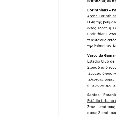
ισοπαλίας σε α
Corinthians – P
Arena Corinthia
Η 4η της βαθμολογ
εντός έδρας η Co
Corinthians στο
τελευταίους εκτό
την Palmeiras.
Ν
Vasco da Gama –
Estádio Club de
Στους 5 από τους
τέρματα, όπως κα
τελευταίες φορέ
ή περισσότερα τέ
Santos – Paraná
Estádio Urbano 
Στον 1 από τους 
στους 2 από τους