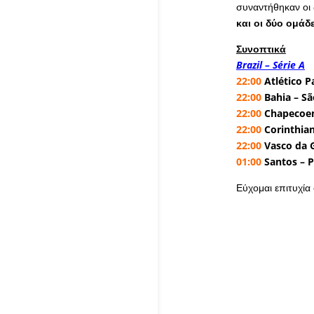
συναντήθηκαν οι 
και οι δύο ομάδ
Συνοπτικά
Brazil – Série A
22:00
Atlético P
22:00
Bahia – Sã
22:00
Chapecoen
22:00
Corinthian
22:00
Vasco da G
01:00
Santos – 
Εύχομαι επιτυχία σ