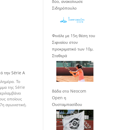
δύο, ανακοίνωσε
Σιδηρόπουλο
Φινάλε με 15η θέση του
Σιφναίου στον
προκριματικό των 10μ.
Σταθερά
ό την Série A
καλημέρα. Το
μμα της Série
8άδα στο Neocom
περιλαμβάνει
Open η
ους οποίους
Ουσταμπασίδου
7η αγωνιστική.
 εκτιμήσεις