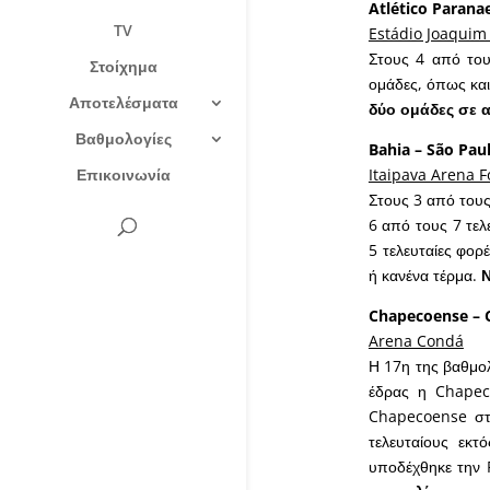
Atlético Parana
TV
Estádio Joaquim
Στους 4 από του
Στοίχημα
ομάδες, όπως και
Αποτελέσματα
δύο ομάδες σε 
Βαθμολογίες
Bahia – São Pau
Επικοινωνία
Itaipava Arena 
Στους 3 από τους
6 από τους 7 τελ
5 τελευταίες φορ
ή κανένα τέρμα.
Ν
Chapecoense – 
Arena Condá
Η 17η της βαθμολ
έδρας η Chapeco
Chapecoense στο
τελευταίους εκτ
υποδέχθηκε την