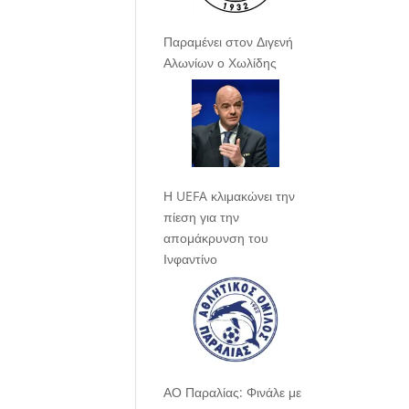
Παραμένει στον Διγενή
Αλωνίων ο Χωλίδης
Η UEFA κλιμακώνει την
πίεση για την
απομάκρυνση του
Ινφαντίνο
ΑΟ Παραλίας: Φινάλε με