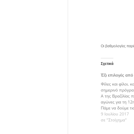
Οι βαθμολογίες παρ
Σχετικά
Έξι επιλογές από
Φίλες και φίλοι, 
σημερινό πρόγρα
A της Βραζίλίας π
αγώνες για τη 12
Πάμε να δούμε τις
μας αναλυτικά.
9 Ιουλίου 2017
σε "Στοίχημα"