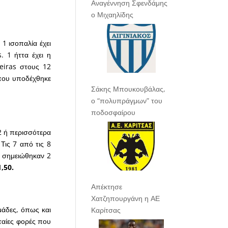
Αναγέννηση Σφενδάμης
ο Μιχαηλίδης
 1 ισοπαλία έχει
. 1 ήττα έχει η
meiras στους 12
ς που υποδέχθηκε
Σάκης Μπουκουβάλας,
ο “πολυπράγμων” του
ποδοσφαίρου
2 ή περισσότερα
Τις 7 από τις 8
, σημειώθηκαν 2
,50.
Απέκτησε
Χατζηπουργάνη η ΑΕ
μάδες, όπως και
Καρίτσας
ταίες φορές που