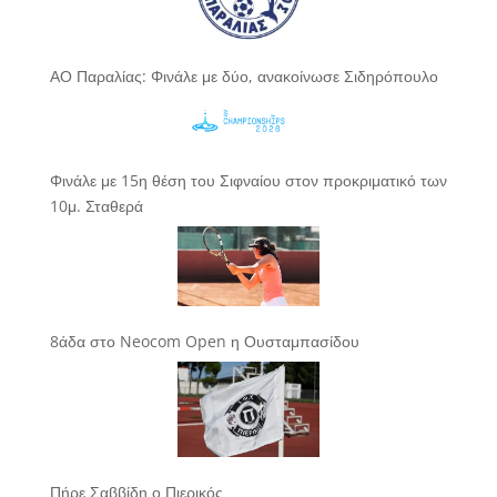
ΑΟ Παραλίας: Φινάλε με δύο, ανακοίνωσε Σιδηρόπουλο
Φινάλε με 15η θέση του Σιφναίου στον προκριματικό των
10μ. Σταθερά
8άδα στο Neocom Open η Ουσταμπασίδου
Πήρε Σαββίδη ο Πιερικός