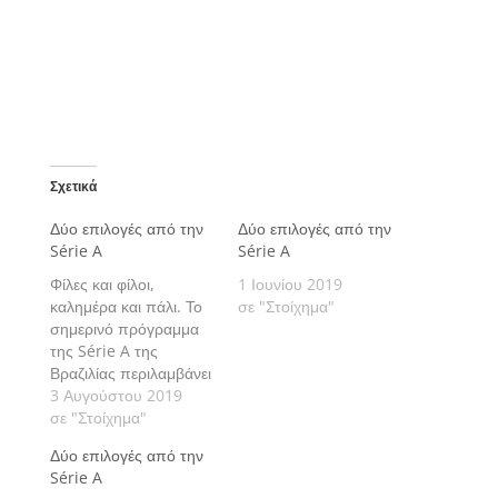
Σχετικά
Δύο επιλογές από την
Δύο επιλογές από την
Série A
Série A
Φίλες και φίλοι,
1 Ιουνίου 2019
καλημέρα και πάλι. Το
σε "Στοίχημα"
σημερινό πρόγραμμα
της Série A της
Βραζιλίας περιλαμβάνει
δύο αγώνες με τους
3 Αυγούστου 2019
οποίους ανοίγει η 13η
σε "Στοίχημα"
αγωνιστική. Πάμε να
Δύο επιλογές από την
δούμε τις εκτιμήσεις
Série A
μας αναλυτικά.