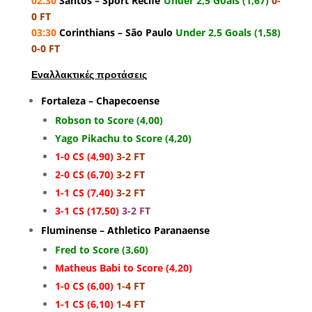
02:30
Santos – Sport Recife
Under 2,5 Goals (1,67)
0-
0 FT
03:30
Corinthians – São Paulo
Under 2,5 Goals (1,58)
0-0 FT
Εναλλακτικές προτάσεις
Fortaleza – Chapecoense
Robson to Score (4,00)
Yago Pikachu to Score (4,20)
1-0 CS (4,90)
3-2 FT
2-0 CS (6,70)
3-2 FT
1-1 CS (7,40)
3-2 FT
3-1 CS (17,50)
3-2 FT
Fluminense – Athletico Paranaense
Fred to Score (3,60)
Matheus Babi to Score (4,20)
1-0 CS (6,00)
1-4 FT
1-1 CS (6,10)
1-4 FT