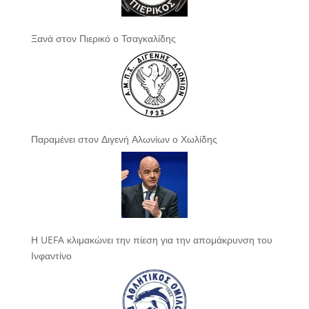
Ξανά στον Πιερικό ο Τσαγκαλίδης
Παραμένει στον Διγενή Αλωνίων ο Χωλίδης
Η UEFA κλιμακώνει την πίεση για την απομάκρυνση του
Ινφαντίνο