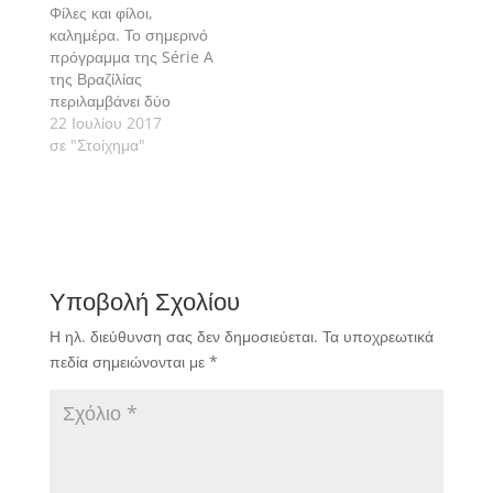
Φίλες και φίλοι,
καλημέρα. Το σημερινό
πρόγραμμα της Série A
της Βραζίλίας
περιλαμβάνει δύο
αγώνες με τους
22 Ιουλίου 2017
οποίους ανοίγει η 16η
σε "Στοίχημα"
αγωνιστική. Πάμε να
δούμε τις εκτιμήσεις
μας αναλυτικά.
Υποβολή Σχολίου
Η ηλ. διεύθυνση σας δεν δημοσιεύεται.
Τα υποχρεωτικά
πεδία σημειώνονται με
*