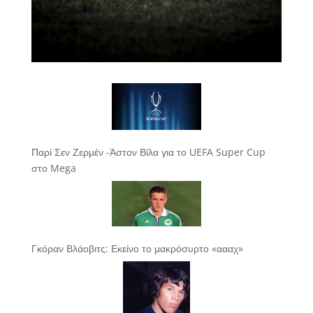
Παρί Σεν Ζερμέν -Άστον Βίλα για το UEFA Super Cup
στο Mega
Γκόραν Βλάοβιτς: Εκείνο το μακρόσυρτο «αααχ»