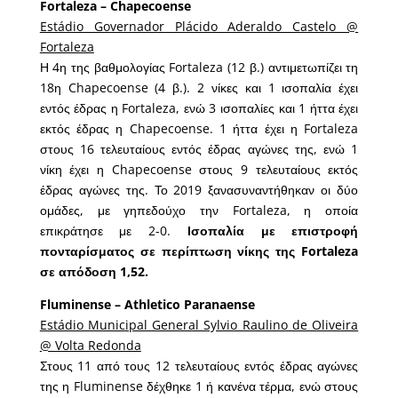
Fortaleza – Chapecoense
Estádio Governador Plácido Aderaldo Castelo @
Fortaleza
Η 4η της βαθμολογίας Fortaleza (12 β.) αντιμετωπίζει τη
18η Chapecoense (4 β.). 2 νίκες και 1 ισοπαλία έχει
εντός έδρας η Fortaleza, ενώ 3 ισοπαλίες και 1 ήττα έχει
εκτός έδρας η Chapecoense. 1 ήττα έχει η Fortaleza
στους 16 τελευταίους εντός έδρας αγώνες της, ενώ 1
νίκη έχει η Chapecoense στους 9 τελευταίους εκτός
έδρας αγώνες της. Το 2019 ξανασυναντήθηκαν οι δύο
ομάδες, με γηπεδούχο την Fortaleza, η οποία
επικράτησε με 2-0.
Ισοπαλία με επιστροφή
πονταρίσματος σε περίπτωση νίκης της Fortaleza
σε απόδοση 1,52.
Fluminense – Athletico Paranaense
Estádio Municipal General Sylvio Raulino de Oliveira
@ Volta Redonda
Στους 11 από τους 12 τελευταίους εντός έδρας αγώνες
της η Fluminense δέχθηκε 1 ή κανένα τέρμα, ενώ στους