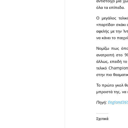
αντίστοιχο μία χ
όλα τα επίπεδα.
Ο μεγάλος τελικ
«παρτίδα» σκάκι α
αφελής με την Ίν
να κάνει το παιχνί
Νομίζω πως όποι
ανατροπή στο 90
άλλως, επειδή το
τελικό Champion
στην πιο θεαματι
Το πρώτο γκολ θα
μπροστά της, να 
Πηγή:
England36
Σχετικά