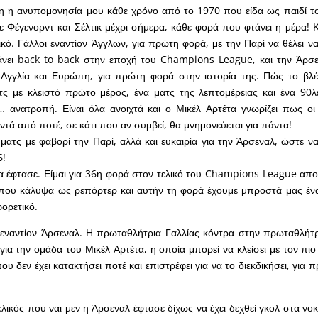
λη η ανυπομονησία μου κάθε χρόνο από το 1970 που είδα ως παιδί τ
ε Φέγενορντ και Σέλτικ μέχρι σήμερα, κάθε φορά που φτάνει η μέρα! Κ
ικό. Γάλλοι εναντίον Άγγλων, για πρώτη φορά, με την Παρί να θέλει να
νει back to back στην εποχή του Champions League, και την Άρσεν
 Αγγλία και Ευρώπη, για πρώτη φορά στην ιστορία της. Πώς το βλέ
τς με κλειστό πρώτο μέρος, ένα ματς της λεπτομέρειας και ένα 90
… ανατροπή. Είναι όλα ανοιχτά και ο Μικέλ Αρτέτα γνωρίζει πως οι
ντά από ποτέ, σε κάτι που αν συμβεί, θα μνημονεύεται για πάντα!
α έφτασε. Είμαι για 36η φορά στον τελικό του Champions League απ
ου κάλυψα ως ρεπόρτερ και αυτήν τη φορά έχουμε μπροστά μας ένα
φορετικό.
 εναντίον Άρσεναλ. Η πρωταθλήτρια Γαλλίας κόντρα στην πρωταθλήτρ
 για την ομάδα του Μικέλ Αρτέτα, η οποία μπορεί να κλείσει με τον π
υ δεν έχει κατακτήσει ποτέ και επιστρέφει για να το διεκδικήσει, για
ελικός που ναι μεν η Άρσεναλ έφτασε δίχως να έχει δεχθεί γκολ στα νοκ