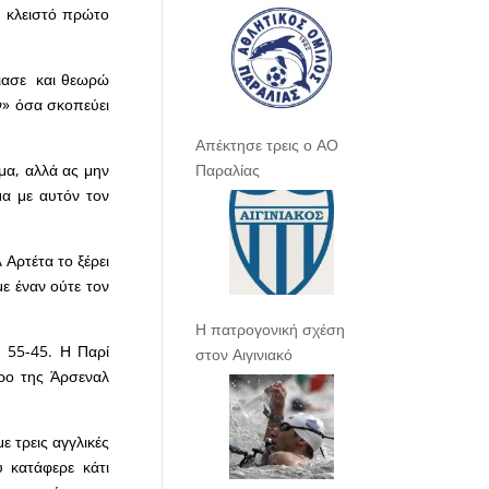
ύ κλειστό πρώτο
φιασε και θεωρώ
ν» όσα σκοπεύει
Απέκτησε τρεις ο ΑΟ
Παραλίας
γμα, αλλά ας μην
μα με αυτόν τον
 Αρτέτα το ξέρει
ε έναν ούτε τον
Η πατρογονική σχέση
υ 55-45. Η Παρί
στον Αιγινιακό
τρο της Άρσεναλ
ε τρεις αγγλικές
 κατάφερε κάτι