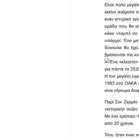
Είναι πολύ μεγά
εκείνο ανάμεσα σ
έναν ιστορικό τελ
ομάδα που θα κά
κάνει νταμπλ σε
υπάρχει; Ένα μα
δύσκολα θα έχει
βρίσκονται πιο κο
Η πιο μεγάλη ώρ
1983 στο ΟΑΚΑ π
είναι σίγουρα δια
Παρί Σεν Ζερμέν
«ιστορική» σεζόν
Με ένα τρόπαιο πο
από 20 χρόνια.
Τότε, ήταν ένας τ