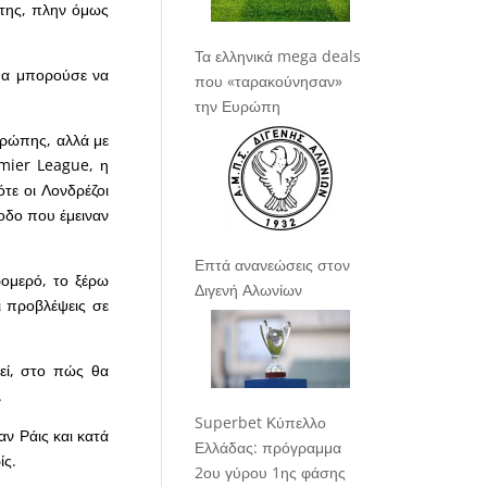
ίτης, πλην όμως
Τα ελληνικά mega deals
θα μπορούσε να
που «ταρακούνησαν»
την Ευρώπη
υρώπης, αλλά με
emier League, η
ότε οι Λονδρέζοι
οδο που έμειναν
Επτά ανανεώσεις στον
ρομερό, το ξέρω
Διγενή Αλωνίων
οι προβλέψεις σε
θεί, στο πώς θα
.
Superbet Κύπελλο
αν Ράις και κατά
Ελλάδας: πρόγραμμα
ίς.
2ου γύρου 1ης φάσης