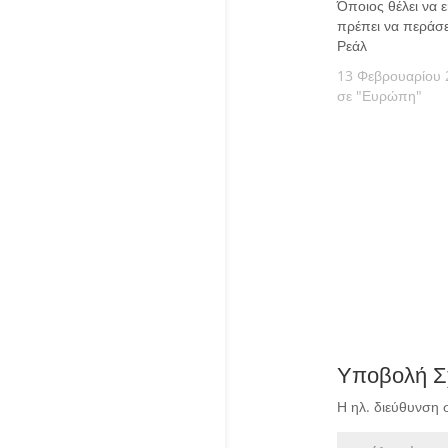
Όποιος θέλει να ε
πρέπει να περάσ
Ρεάλ
13 Φεβρουαρίου 
σε "Ευρώπη"
Υποβολή Σ
Η ηλ. διεύθυνση 