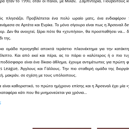
ώρα ήταν το 1990, όταν οι Ιταλοί, με Μίλαν, Σαμπντόρια, Γιουβέντους
ός πλησιάζει. Προβλέπεται ένα πολύ ωραίο ματς, ένα ενδιαφέρον π
νάμεσα σε Αρτέτα και Ενρίκε. Το μόνο σίγουρο είναι πως η Άρσεναλ δεν 
τερ. Δεν θα ανοιχτεί, ξέρει πότε θα «χτυπήσει», θα προσπαθήσει να… δ
δι της.
α ομάδα προηγηθεί αποκτά τεράστιο πλεονέκτημα για την κατάκτ
λεπτο. Και από εκεί και πέρα, ας το πάρει ο καλύτερος ή ο πιο τ
 ποδόσφαιρο είναι ένα δίκαιο άθλημα, έχουμε αντιμέτωπες για πρώτη φ
s League, Άγγλους και Γάλλους. Την πιο σταθερή ομάδα της διοργά
κή, μακράν, σε σχέση με τους υπόλοιπους.
 είναι καθοριστικό, το πρώτο ημίχρονο επίσης και η Άρσεναλ έχει μία 
καταφέρει κάτι που θα μνημονεύεται για χρόνια…
5