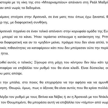
 ιστορία με τη νίκη της στο «Μπαρναμπέου» απέναντι στη Ρεάλ Μαδρ
ξαν από νωρίς τα δεδομένα.
έμανς στοίχισε στην Αρσεναλ, σε ένα ματς που όπως έχω ξαναπεί, 
έρ της, με διαφορετική συνθήκη.
ρσεναλ πηγαίνει σε έναν τελικό απέναντι στην κορυφαία ομάδα της Ε
 μπορεί να το κάνει. Ήταν τεράστιο επίτευγμα η κατάκτηση της Pr
αι διαφορετική και αν το «μηδέν» μείνει, πράγμα που δεν είναι απλό, τ
ικές πιθανότητες να καταφέρουν κάτι που δεν μπόρεσαν ούτε την περί
 ήττα.
ιθεί αυτός ο τελικός; Σίγουρα στη μάχη του κέντρου δεν λέω κάτι τ
ταφέρει να επιβάλλει τον ρυθμό του θα είναι κλειδί. Είναι δύσκολες 
ου ματς απόψε.
ει την μπάλα, στο ποιος θα επιχειρήσει να την αφήσει και να αμυν
ρηση. Θεωρώ, όμως, πως ο άξονας θα είναι αυτός που θα κρίνει πολλά
λέγξει τον ρυθμό με τους Βιτίνια και Νέβες ή αν η Άρσεναλ με τον Ντέκλ
τον Θουμπιμέντι, θα μπορέσει αυτή να επιβάλλει τον «τέμπο» από νωρ