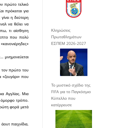
ον πρώτο τελικό
αι πρόκειται για
 γίνει η δεύτερη
αλ να θέλει να
Κληρώσεις
πω, τι αίσθηση
Πρωταθλημάτων
λεπτο που πολύ
ΕΣΠΕΜ 2026-2027
 «κανονιέρηδες»
ο τον πρώτο του
 «ζευγάρι» που
Το μυστικό σχέδιο της
FIFA για το Παγκόσμιο
ια Αγγλίας. Μια
Κύπελλο που
ιο όμορφο τρόπο.
κατέρρευσε
 πρώτη φορά μετά
 άουτ παιχνίδια,