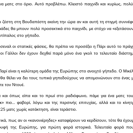
να ματς στο όριο. Αυτό προβλέπω. Κλειστό παιχνίδι και κυρίως, πολ
ει ζέστη στη Βουδαπέστη εκείνη την ώρα αν και αυτή τη στιγμή συννέ
μάδες θα μπουν πολύ προσεκτικά στο παιχνίδι, με στόχο να «εξετάσου
ντίπαλος στο γήπεδο.
ρσεναλ οι στατικές φάσεις, θα πρέπει να προσέξει η Πάρι αυτό το πρά
οι Γάλλοι δεν έχουν δεχθεί παρά μόνο ένα γκολ το τελευταίο διάστη
Παρί είναι η καλύτερη ομάδα της Ευρώπης στο ανοιχτό γήπεδο. Ο Μικέλ
 θα θέλει να δει τους τυπικά γηπεδούχους να απομονώνουν στο ένας μ
τε τον Ντουέ.
τά και όπως είπα και το πρωί στο ραδιόφωνο, πάμε για ένα ματς το
ικ» πιο… φαβορί, λόγω και της περσινής επιτυχίας, αλλά και το κίνη
25 ματς χωρίς κατάκτηση, είναι τεράστιο.
ικά, πως αν οι «κανονιέρηδες» καταφέρουν να κερδίσουν, τότε θα έχουμ
υφή της Ευρώπης, για πρώτη φορά ιστορικά. Τελευταία φορά που