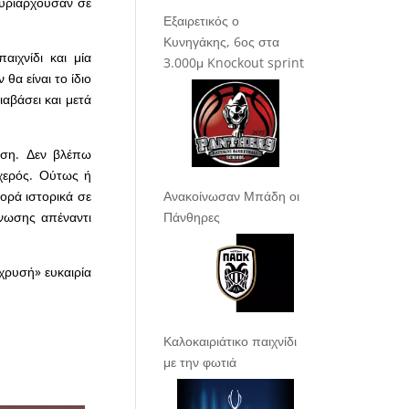
 κυριαρχούσαν σε
Εξαιρετικός ο
Κυνηγάκης, 6ος στα
αιχνίδι και μία
3.000μ Knockout sprint
θα είναι το ίδιο
ιαβάσει και μετά
ηση. Δεν βλέπω
υχερός. Ούτως ή
Ανακοίνωσαν Μπάδη οι
ορά ιστορικά σε
Πάνθηρες
νωσης απέναντι
«χρυσή» ευκαιρία
Καλοκαιριάτικο παιχνίδι
με την φωτιά