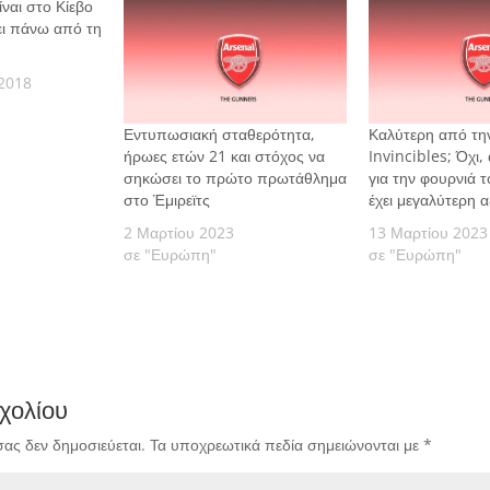
ίναι στο Κίεβο
ει πάνω από τη
2018
Εντυπωσιακή σταθερότητα,
Καλύτερη από τη
ήρωες ετών 21 και στόχος να
Invincibles; Όχι,
σηκώσει το πρώτο πρωτάθλημα
για την φουρνιά 
στο Έμιρεϊτς
έχει μεγαλύτερη α
2 Μαρτίου 2023
13 Μαρτίου 2023
σε "Ευρώπη"
σε "Ευρώπη"
χολίου
σας δεν δημοσιεύεται.
Τα υποχρεωτικά πεδία σημειώνονται με
*