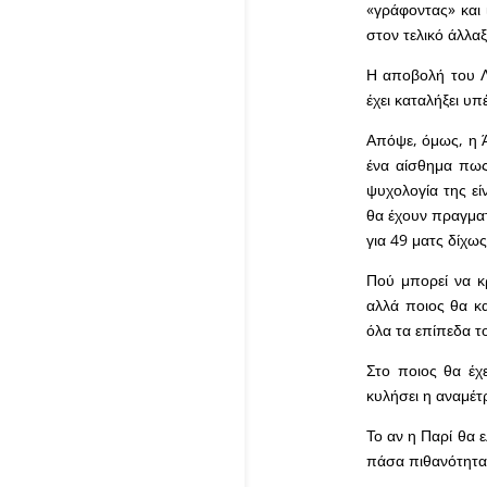
«γράφοντας» και
στον τελικό άλλα
Η αποβολή του Λ
έχει καταλήξει υπ
Απόψε, όμως, η Ά
ένα αίσθημα πως
ψυχολογία της είν
θα έχουν πραγματ
για 49 ματς δίχως
Πού μπορεί να κρ
αλλά ποιος θα κα
όλα τα επίπεδα τ
Στο ποιος θα έχ
κυλήσει η αναμέτ
Το αν η Παρί θα ε
πάσα πιθανότητα 