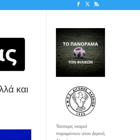
λλά και
Τέσσερις νεαροί
παραμένουν στον Διγενή