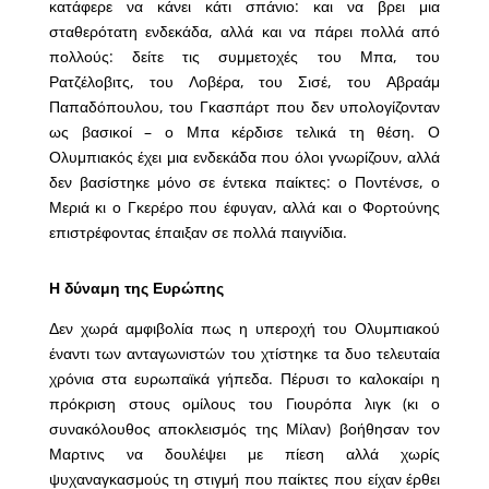
κατάφερε να κάνει κάτι σπάνιο: και να βρει μια
σταθερότατη ενδεκάδα, αλλά και να πάρει πολλά από
πολλούς: δείτε τις συμμετοχές του Μπα, του
Ρατζέλοβιτς, του Λοβέρα, του Σισέ, του Αβραάμ
Παπαδόπουλου, του Γκασπάρτ που δεν υπολογίζονταν
ως βασικοί – ο Μπα κέρδισε τελικά τη θέση. Ο
Ολυμπιακός έχει μια ενδεκάδα που όλοι γνωρίζουν, αλλά
δεν βασίστηκε μόνο σε έντεκα παίκτες: ο Ποντένσε, ο
Μεριά κι ο Γκερέρο που έφυγαν, αλλά και ο Φορτούνης
επιστρέφοντας έπαιξαν σε πολλά παιγνίδια.
Η δύναμη της Ευρώπης
Δεν χωρά αμφιβολία πως η υπεροχή του Ολυμπιακού
έναντι των ανταγωνιστών του χτίστηκε τα δυο τελευταία
χρόνια στα ευρωπαϊκά γήπεδα. Πέρυσι το καλοκαίρι η
πρόκριση στους ομίλους του Γιουρόπα λιγκ (κι ο
συνακόλουθος αποκλεισμός της Μίλαν) βοήθησαν τον
Μαρτινς να δουλέψει με πίεση αλλά χωρίς
ψυχαναγκασμούς τη στιγμή που παίκτες που είχαν έρθει