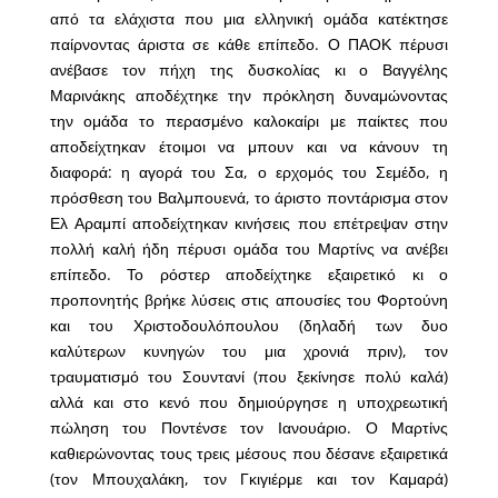
από τα ελάχιστα που μια ελληνική ομάδα κατέκτησε
παίρνοντας άριστα σε κάθε επίπεδο. Ο ΠΑΟΚ πέρυσι
ανέβασε τον πήχη της δυσκολίας κι ο Βαγγέλης
Μαρινάκης αποδέχτηκε την πρόκληση δυναμώνοντας
την ομάδα το περασμένο καλοκαίρι με παίκτες που
αποδείχτηκαν έτοιμοι να μπουν και να κάνουν τη
διαφορά: η αγορά του Σα, ο ερχομός του Σεμέδο, η
πρόσθεση του Βαλμπουενά, το άριστο ποντάρισμα στον
Ελ Αραμπί αποδείχτηκαν κινήσεις που επέτρεψαν στην
πολλή καλή ήδη πέρυσι ομάδα του Μαρτίνς να ανέβει
επίπεδο. Το ρόστερ αποδείχτηκε εξαιρετικό κι ο
προπονητής βρήκε λύσεις στις απουσίες του Φορτούνη
και του Χριστοδουλόπουλου (δηλαδή των δυο
καλύτερων κυνηγών του μια χρονιά πριν), τον
τραυματισμό του Σουντανί (που ξεκίνησε πολύ καλά)
αλλά και στο κενό που δημιούργησε η υποχρεωτική
πώληση του Ποντένσε τον Ιανουάριο. Ο Μαρτίνς
καθιερώνοντας τους τρεις μέσους που δέσανε εξαιρετικά
(τον Μπουχαλάκη, τον Γκιγιέρμε και τον Καμαρά)