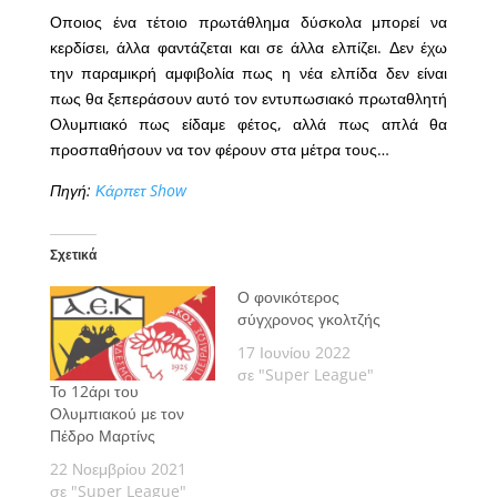
Οποιος ένα τέτοιο πρωτάθλημα δύσκολα μπορεί να
κερδίσει, άλλα φαντάζεται και σε άλλα ελπίζει. Δεν έχω
την παραμικρή αμφιβολία πως η νέα ελπίδα δεν είναι
πως θα ξεπεράσουν αυτό τον εντυπωσιακό πρωταθλητή
Ολυμπιακό πως είδαμε φέτος, αλλά πως απλά θα
προσπαθήσουν να τον φέρουν στα μέτρα τους…
Πηγή:
Κάρπετ Show
Σχετικά
Ο φονικότερος
σύγχρονος γκολτζής
17 Ιουνίου 2022
σε "Super League"
Το 12άρι του
Ολυμπιακού με τον
Πέδρο Μαρτίνς
22 Νοεμβρίου 2021
σε "Super League"