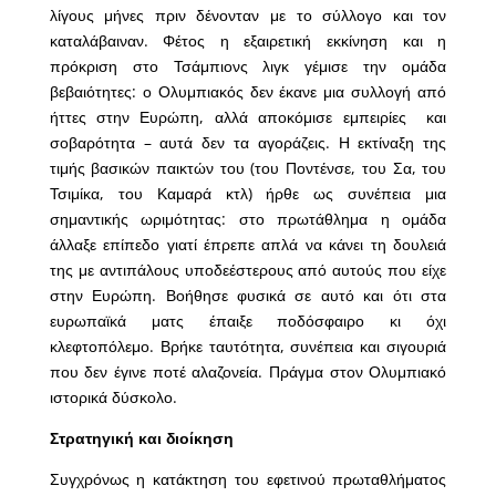
λίγους μήνες πριν δένονταν με το σύλλογο και τον
καταλάβαιναν. Φέτος η εξαιρετική εκκίνηση και η
πρόκριση στο Τσάμπιονς λιγκ γέμισε την ομάδα
βεβαιότητες: ο Ολυμπιακός δεν έκανε μια συλλογή από
ήττες στην Ευρώπη, αλλά αποκόμισε εμπειρίες και
σοβαρότητα – αυτά δεν τα αγοράζεις. Η εκτίναξη της
τιμής βασικών παικτών του (του Ποντένσε, του Σα, του
Τσιμίκα, του Καμαρά κτλ) ήρθε ως συνέπεια μια
σημαντικής ωριμότητας: στο πρωτάθλημα η ομάδα
άλλαξε επίπεδο γιατί έπρεπε απλά να κάνει τη δουλειά
της με αντιπάλους υποδεέστερους από αυτούς που είχε
στην Ευρώπη. Βοήθησε φυσικά σε αυτό και ότι στα
ευρωπαϊκά ματς έπαιξε ποδόσφαιρο κι όχι
κλεφτοπόλεμο. Βρήκε ταυτότητα, συνέπεια και σιγουριά
που δεν έγινε ποτέ αλαζονεία. Πράγμα στον Ολυμπιακό
ιστορικά δύσκολο.
Στρατηγική και διοίκηση
Συγχρόνως η κατάκτηση του εφετινού πρωταθλήματος