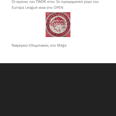
Οι αγώνες του ΠΑΟΚ στον 3ο προκριματικό γύρο του
Europa League είναι στο OPEN
Ναϊμέγκεν-Ολυμπιακός στο Mega