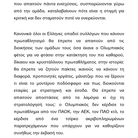
που απαιτούν πάντα ενισχύσεις, συσπειρώνονται γύρω
από την ομάδα, καταλαβαίνουν πότε είναι η στιγμή για
κριτική και δεν σταματούν ποτέ να ονειρεύονται.
Κανονικά όλοι οι Ελληνες οπαδοί συλλόγων που κάνουν
πρωταθλητισμό θα έπρεπε να απαιτούν από τις
διοικήσεις των ομάδων τους όσα έκανε ο Ολυμπιακός
φέτος για να φτάσει στην κατάκτηση του πιο καθαρού,
δίκαιου και κρυστάλλινου πρωταθλήματος στην ιστορία:
θα έπρεπε να ζητούν παίκτες ικανούς να κάνουν τη
διαφορά, προπονητές εργάτες, μάνατζερ που να ξέρουν
τι είναι το μοντέρνο ποδόσφαιρο και πως διοικούνται
εταιρίες με στρατηγική και έσοδα. Θα έπρεπε να
απαιτούν αποστάσεις από τα λαμόγια κι όχι τη
στρατολόγησή τους: ο Ολυμπιακός δεν κέρδισε το
πρωτάθλημα από τον ΠΑΟΚ, την ΑΕΚ, τον ΠΑΟ κτλ, το
κέρδισε από ένα τσίρκο ακριβοπληρωμένων
παρατρεχάμενων που υπάρχουν για να καθορίζουν
συνήθως την έκβασή του.