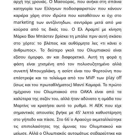
αρχή της χρονιάς. Ο Μασούρας, που ανήκει στη σπάνια
κατηγορία των Ελληνων ποδοσφαιριστών που κάνουν
καριέρα χάρη στον ιδρώτα που καταθέτουν κι όχι στο
marketing των αντζέντηδων, σεντράρει μετά από μια
κούρσα από τις δικές του. Ο Ελ Αραμπί με κίνηση
Μάρκο Βαν Μπάστεν βρίσκει τη μπάλα πριν αυτή σκάσει
στο χόρτο: το βλέπεις και αυθόρμητα λες «τι κάνει ο
άνθρωπος». Το δεύτερο γκολ του Ολυμπιακού είναι
εξίσου όμορφο, αν και διαφορετικό. Αυτή τη φορά η
φάση είναι χτισμένη από τον πολυσυζητημένο αλλά
συνεπή Μπουχαλάκη, η ασίστ είναι του Φορτούνη που
επέστρεψε και το τελείωμα από τον MVP των play off
(ίσως και του πρωταθλήματος) Μαντί Καμαρά. Το πρώτο
ημίχρονο του Ολυμπιακού στο ΟΑΚΑ είναι από τα
καλύτερα της σεζόν του, αλλά ήταν αδύνατο η ομάδα του
Μαρτίνς να κρατήσει αυτό το ρυθμό. Η ΑΕΚ που είχε
σημαντικές απουσίες βγήκε με 45’ λεπτά καθυστέρηση
στο γήπεδο και πίεσε. Στο 66΄ο Αραούχο εκμεταλλεύτηκε
τις επιπολαιότητες της άμυνας του Ολυμπιακού και
μείωσε. Αλλά ο Ολυμπιακός αυτομάτως σοβαρεύτηκε και