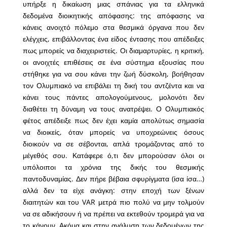
υπήρξε η δικαίωση μιας σπάνιας για τα ελληνικά
δεδομένα διοικητικής απόφασης: της απόφασης να
κάνεις ανοιχτό πόλεμο στα θεσμικά όργανα που δεν
ελέγχεις, επιβάλλοντας ένα είδος έντασης που απέδειξες
πως μπορείς να διαχειριστείς. Οι διαμαρτυρίες, η κριτική,
οι ανοιχτές επιθέσεις σε ένα σύστημα εξουσίας που
στήθηκε για να σου κάνει την ζωή δύσκολη, βοήθησαν
τον Ολυμπιακό να επιβάλει τη δική του αντζέντα και να
κάνει τους πάντες απολογούμενους, μολονότι δεν
διαθέτει τη δύναμη να τους ανατρέψει. Ο Ολυμπιακός
φέτος απέδειξε πως δεν έχει καμία απολύτως σημασία
να διοικείς, όταν μπορείς να υποχρεώνεις όσους
διοικούν να σε σέβονται, απλά τρομάζοντας από το
μέγεθός σου. Κατάφερε ό,τι δεν μπορούσαν όλοι οι
υπόλοιποι τα χρόνια της δικής του θεσμικής
παντοδυναμίας. Δεν πήρε βέβαια σφυρίγματα (ίσα ίσα…)
αλλά δεν τα είχε ανάγκη: στην εποχή των ξένων
διαιτητών και του VAR μετρά πιο πολύ να μην τολμούν
να σε αδικήσουν ή να πρέπει να εκτεθούν τρομερά για να
το κάνουν. Ακόμα και στην ανάλυση των δεδομένων της