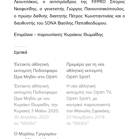
Λεουτσάκος, ο αντιπρόεδρος της FIFPRO Σπύρος
Νεοφυτίδης, ο γενετιστής Γιώργος Πανουτσακόπουλος,
ο πρώην διεθνής διαιτητής Πέτρος Κωνσταντινέας και ο
διευθυντής του SDNA Βασίλης Παπαθεοδώρου.
Επιμέλεια – παρουσίαση: Κυριάκος Θωμαΐδης
Σχετικά
Έκτακτη αθλητική
Πρεμιέρα για τη νέα
εκπομπή Ποδόσφαιρο
αθλητική εκπομπή
Ώρα Μηδέν στο Open
Open Sport
Έκτακτη αθλητική
H νέα αθλητική
εκπομπή Ποδόσφαιρο
εκπομπή του Open TV,
Ώρα Μηδέν με τον
Open Sport, με
Κυριάκο Θωμαϊδη, την
κεντρικό παρουσιαστή
Κυριακή 3 Μαϊου 2020,
τον Μανώλη Σφακάκη,
στις 23:00 στο Open
30 Απριλίου 2020
κάνει πρεμιέρα το
23 Νοεμβρίου 2018
σε "Media"
Σάββατο 24 Νοεμβρίου
σε "Media"
στις 12:50 το μεσημέρι.
Ο Μιχάλης Γρηγορίου