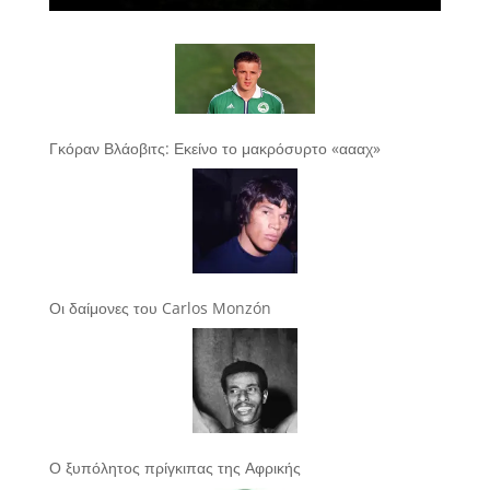
Γκόραν Βλάοβιτς: Εκείνο το μακρόσυρτο «αααχ»
Οι δαίμονες του Carlos Monzón
Ο ξυπόλητος πρίγκιπας της Αφρικής