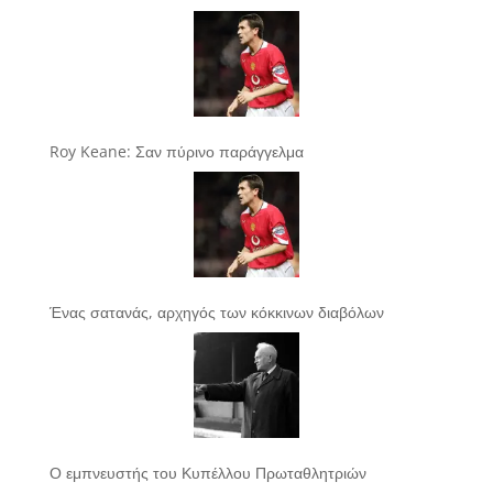
Roy Keane: Σαν πύρινο παράγγελμα
Ένας σατανάς, αρχηγός των κόκκινων διαβόλων
Ο εμπνευστής του Κυπέλλου Πρωταθλητριών