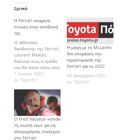
Σχετικά
Η Ferrari αναμένει
πτώση στην απόδοσή
της
Ο αθλητικός
Η μάχη με τη McLaren
διευθυντής της Ferrari,
δεν επηρέασε την
Laurent Mekies,
προετοιμασία της
δηλώνει πως η ομάδα
Ferrari για το 2022
του θα πέσει πίσω από
τη McLaren σε
1 Ιουνίου 2021
30 Δεκεμβρίου 2021
απόδοση, χάρη στα
σε "Sports"
σε "Sports"
χαρακτηριστικά των
σιρκουί που
ακολουθούν στο
πρόγραμμα.
Ο Fred Vasseur «σπάει
τη σιωπή του» για τις
αποχωρήσεις στελεχών
στη Ferrari