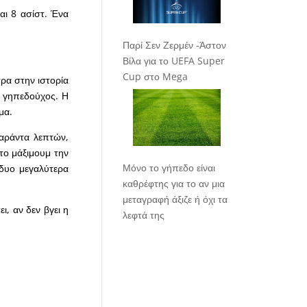
αι 8 ασίστ. Ένα
Παρί Σεν Ζερμέν -Άστον
Βίλα για το UEFA Super
Cup στο Mega
τρα στην ιστορία
 ο γηπεδούχος. Η
μα.
σαράντα λεπτών,
το μάξιμουμ την
Μόνο το γήπεδο είναι
δυο μεγαλύτερα
καθρέφτης για το αν μια
μεταγραφή άξιζε ή όχι τα
ει, αν δεν βγει η
λεφτά της