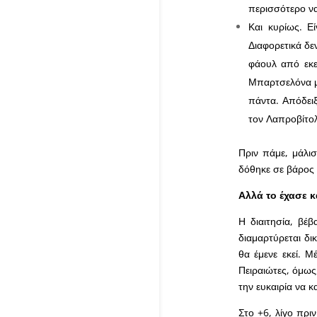
περισσότερο να
Και κυρίως. Ε
Διαφορετικά δε
φάουλ από εκε
Μπαρτσελόνα με
πάντα. Απόδει
τον Λαπροβίτο
Πριν πάμε, μάλι
δόθηκε σε βάρος
Αλλά το έχασε κ
Η διαιτησία, βέβ
διαμαρτύρεται δι
θα έμενε εκεί. Μ
Πειραιώτες, όμως
την ευκαιρία να 
Στο +6, λίγο πρι