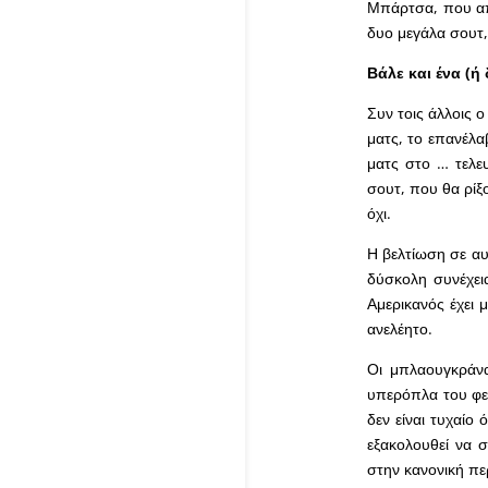
Μπάρτσα, που από
δυο μεγάλα σουτ,
Βάλε και ένα (ή
Συν τοις άλλοις 
ματς, το επανέλα
ματς στο … τελευ
σουτ, που θα ρίξ
όχι.
Η βελτίωση σε αυτ
δύσκολη συνέχει
Αμερικανός έχει 
ανελέητο.
Οι μπλαουγκράνα
υπερόπλα του φε
δεν είναι τυχαίο
εξακολουθεί να 
στην κανονική πε