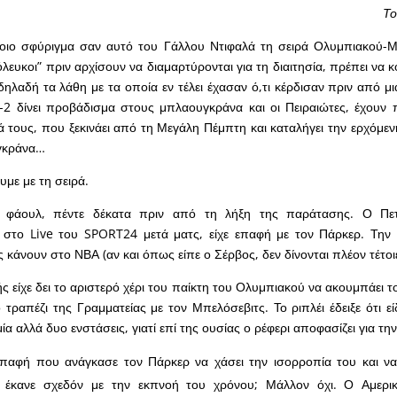
Το
έτοιο σφύριγμα σαν αυτό του Γάλλου Ντιφαλά τη σειρά Ολυμπιακού-
ευκοι” πριν αρχίσουν να διαμαρτύρονται για τη διαιτησία, πρέπει να κ
ηλαδή τα λάθη με τα οποία εν τέλει έχασαν ό,τι κέρδισαν πριν από μ
-2 δίνει προβάδισμα στους μπλαουγκράνα και οι Πειραιώτες, έχουν 
τους, που ξεκινάει από τη Μεγάλη Πέμπτη και καταλήγει την ερχόμε
γκράνα…
υμε με τη σειρά.
ι φάουλ, πέντε δέκατα πριν από τη λήξη της παράτασης. Ο Πε
 στο Live του SPORT24 μετά ματς, είχε επαφή με τον Πάρκερ. Την 
 κάνουν στο ΝΒΑ (αν και όπως είπε ο Σέρβος, δεν δίνονται πλέον τέτοι
ής είχε δει το αριστερό χέρι του παίκτη του Ολυμπιακού να ακουμπάει 
 τραπέζι της Γραμματείας με τον Μπελόσεβιτς. Το ριπλέι έδειξε ότι ε
ία αλλά δυο ενστάσεις, γιατί επί της ουσίας ο ρέφερι αποφασίζει για τη
παφή που ανάγκασε τον Πάρκερ να χάσει την ισορροπία του και να
 έκανε σχεδόν με την εκπνοή του χρόνου; Μάλλον όχι. Ο Αμερικ