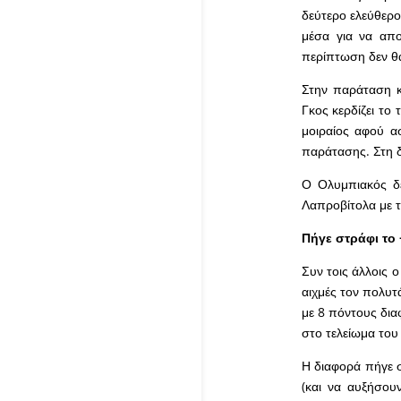
δεύτερο ελεύθερο
μέσα για να απο
περίπτωση δεν θα
Στην παράταση κ
Γκος κερδίζει το
μοιραίος αφού α
παράτασης. Στη δ
Ο Ολυμπιακός δε
Λαπροβίτολα με τ
Πήγε στράφι το 
Συν τοις άλλοις ο
αιχμές τον πολυτ
με 8 πόντους δια
στο τελείωμα του
Η διαφορά πήγε σ
(και να αυξήσου