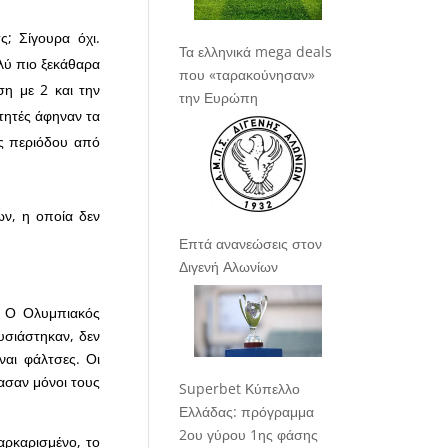
ς; Σίγουρα όχι.
Τα ελληνικά mega deals
λύ πιο ξεκάθαρα
που «ταρακούνησαν»
ση με 2 και την
την Ευρώπη
ιτητές άφηναν τα
ς περιόδου από
ων, η οποία δεν
Επτά ανανεώσεις στον
Διγενή Αλωνίων
α. Ο Ολυμπιακός
ουσιάστηκαν, δεν
ίναι φάλτσες. Οι
ασαν μόνοι τους
Superbet Κύπελλο
Ελλάδας: πρόγραμμα
2ου γύρου 1ης φάσης
μαρκαρισμένο, το