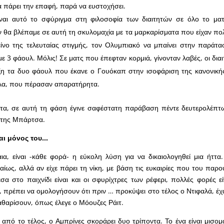
 πάρει την επαφή, παρά να ευστοχήσει.
ίναι αυτό το σφύριγμα στη φιλοσοφία των διαιτητών σε όλο το ματ
ν θα βλέπαμε σε αυτή τη σκυλομαχία με τα μαρκαρίσματα που είχαν πο
ίνο της τελευταίας στιγμής, τον Ολυμπιακό να μπαίνει στην παράτα
 3 φάουλ. Μόλις! Σε ματς που έπεφταν κορμιά, γίνονταν λαβές, οι δια
ξη τα δυο φάουλ που έκανε ο Γουόκαπ στην ισοφάριση της κανονική
λα, που πέρασαν απαρατήρητα.
στα, σε αυτή τη φάση έγινε σαφέστατη παράβαση πέντε δευτερολέπτ
 της Μπάρτσα.
αι μόνος του…
αια, είναι -κάθε φορά- η εύκολη λύση για να δικαιολογηθεί μια ήττ
καίως, αλλά αν είχε πάρει τη νίκη, με βάση τις ευκαιρίες που του παρ
έσα στο παιχνίδι είναι και οι σφυρίχτρες των ρέφερι, πολλές φορές ε
, πρέπει να ομολογήσουν ότι πριν … προκύψει στο τέλος ο Ντιφαλά, έχ
καθαρίσουν, όπως έλεγε ο Μόουζες Ράιτ.
ν από το τέλος, ο Αμπρίνες σκοράρει δυο τρίποντα. Το ένα είναι μισο