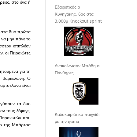
ειες, στο ένα ή
Εξαιρετικός ο
Κυνηγάκης, 6ος στα
3.000μ Knockout sprint
ε στα δυο πρώτα
ς να μην πάνε το
έσσερα επιπλέον
, οι Πειραιώτες
Ανακοίνωσαν Μπάδη οι
ζητούμενα για τη
Πάνθηρες
η Βαρκελώνη. Ο
αρτσελόνα είναι
ιγάσουν τα δυο
αν τους ξέφυγε,
Καλοκαιριάτικο παιχνίδι
ν Πειραιωτών που
με την φωτιά
ρερ της Μπάρτσα