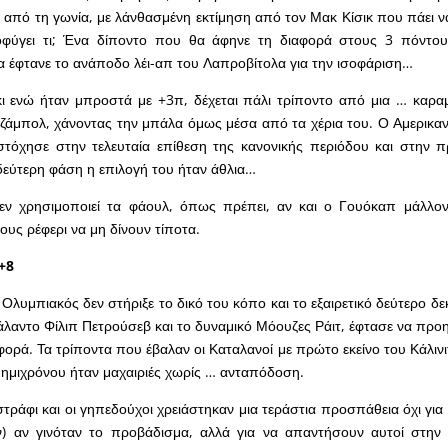
 από τη γωνία, με λάνθασμένη εκτίμηση από τον Μακ Κίσικ που πάει ν
φύγει τι; Ένα δίποντο που θα άφηνε τη διαφορά στους 3 πόντου
 έφτανε το ανάποδο λέι-απ του Λαπροβίτολα για την ισοφάριση…
ι ενώ ήταν μπροστά με +3π, δέχεται πάλι τρίποντο από μια … καρα
 τζάμπολ, χάνοντας την μπάλα όμως μέσα από τα χέρια του. Ο Αμερικα
στόχησε στην τελευταία επίθεση της κανονικής περιόδου και στην π
εύτερη φάση η επιλογή του ήταν άθλια…
ν χρησιμοποιεί τα φάουλ, όπως πρέπει, αν και ο Γουόκαπ μάλλον
ους ρέφερι να μη δίνουν τίποτα.
+8
 Ολυμπιακός δεν στήριξε το δικό του κόπο και το εξαιρετικό δεύτερο δ
άλαντο Φίλιπ Πετρούσεβ και το δυναμικό Μόουζες Ράιτ, έφτασε να προη
φορά. Τα τρίποντα που έβαλαν οι Καταλανοί με πρώτο εκείνο του Κάλιν
 ημιχρόνου ήταν μαχαιριές χωρίς … ανταπόδοση.
τράφι και οι γηπεδούχοι χρειάστηκαν μια τεράστια προσπάθεια όχι για
ν) αν γινόταν το προβάδισμα, αλλά για να απαντήσουν αυτοί στην 