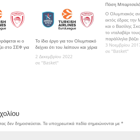
Πόση Μπαρτσελόν
Ο Ολυμπιακός αντ
εκτός έδρας την
και ο Βασίλης Σκο
το νταλαβέρι τους
παράλληλα βάζει 
ράφεται κι ο
Το ίδιο έργο για τον Ολυμπιακό
την οικογένεια Ου
3 Νοεμβρίου 201
ει στο ΣΕΦ για
δείχνει ότι του λείπουν και χέρια
σε "Basket"
2 Δεκεμβρίου 2022
σε "Basket"
χολίου
σας δεν δημοσιεύεται.
Τα υποχρεωτικά πεδία σημειώνονται με
*