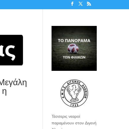
 Μεγάλη
 η
Τέσσερις νεαροί
παραμένουν στον Διγενή