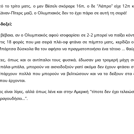
 το τρίτο ματς, ο μεν Βέσελι σκόραρε 16π, ο δε “Λάπρο” είχε 12π κ
άναν-Πίτερς μαζί, ο Ολυμπιακός δεν το έχει πάρει σε αυτή τη σειρά!
δοξεί;
 βέβαια, αν ο Ολυμπιακός αφού ισοφαρίσει σε 2-2 μπορεί να παίξει κόν
 στις 18 φορές που μια σειρά πλέι-οφ φτάνει σε πέμπτο ματς, κερδίζει
η Μπάρτσα δύσκολα θα τον αφήσει να πραγματοποιήσει ένα τέτοιο … θαύ
τες, όπως και οι αντίπαλοι τους φυσικά, έδωσαν μια τρομερή μάχη 
άλα-μπάλα, μπορούν να αισιοδοξούν γιατί ακόμα δεν έχουν φτάσει σ
πάρχουν πολλά που μπορούν να βελτιώσουν και να τα δείξουν στα 
 που έρχονται.
ες είναι λίγες, αλλά όπως λένε και στην Αμερική “τίποτε δεν έχει τελειώσ
τραγουδήσει…”.