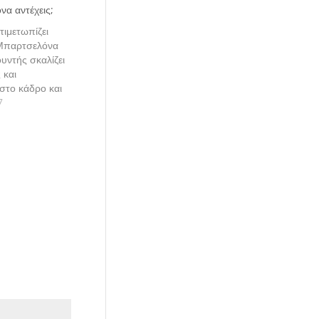
α αντέχεις;
ιμετωπίζει
 Μπαρτσελόνα
υντής σκαλίζει
 και
στο κάδρο και
ίλτζερ.
7