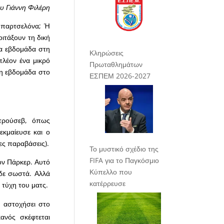
υ Γιάννη Φιλέρη
Μπαρτσελόνα; Ή
οιτάξουν τη δική
ια εβδομάδα στη
Κληρώσεις
πλέον ένα μικρό
Πρωταθλημάτων
νη εβδομάδα στο
ΕΣΠΕΜ 2026-2027
τρούσεβ, όπως
εκμαίευσε και ο
ες παραβάσεις).
Το μυστικό σχέδιο της
FIFA για το Παγκόσμιο
τον Πάρκερ. Αυτό
Κύπελλο που
ίδε σωστά. Αλλά
κατέρρευσε
ν τύχη του ματς.
 αστοχήσει στο
ανός σκέφτεται