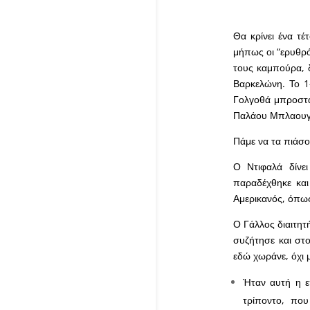
Θα κρίνει ένα τ
μήπως οι “ερυθρόλ
τους καμπούρα, δ
Βαρκελώνη. Το 1
Γολγοθά μπροστά 
Παλάου Μπλαου
Πάμε να τα πιάσο
Ο Ντιφαλά δίνε
παραδέχθηκε και
Αμερικανός, όπως
Ο Γάλλος διαιτητ
συζήτησε και στο
εδώ χωράνε, όχι μ
Ήταν αυτή η ε
τρίποντο, που