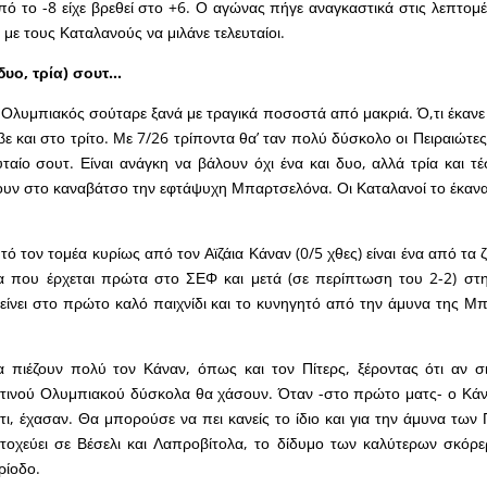
 το -8 είχε βρεθεί στο +6. Ο αγώνας πήγε αναγκαστικά στις λεπτομέρ
 με τους Καταλανούς να μιλάνε τελευταίοι.
 δυο, τρία) σουτ…
ο Ολυμπιακός σούταρε ξανά με τραγικά ποσοστά από μακριά. Ό,τι έκαν
βε και στο τρίτο. Με 7/26 τρίποντα θα’ ταν πολύ δύσκολο οι Πειραιώτε
ταίο σουτ. Είναι ανάγκη να βάλουν όχι ένα και δυο, αλλά τρία και τ
ουν στο καναβάτσο την εφτάψυχη Μπαρτσελόνα. Οι Καταλανοί το έκαναν
ό τον τομέα κυρίως από τον Αϊζάια Κάναν (0/5 χθες) είναι ένα από τα 
α που έρχεται πρώτα στο ΣΕΦ και μετά (σε περίπτωση του 2-2) στ
μείνει στο πρώτο καλό παιχνίδι και το κυνηγητό από την άμυνα της Μπ
 πιέζουν πολύ τον Κάναν, όπως και τον Πίτερς, ξέροντας ότι αν σ
τινού Ολυμπιακού δύσκολα θα χάσουν. Όταν -στο πρώτο ματς- ο Κάν
 ότι, έχασαν. Θα μπορούσε να πει κανείς το ίδιο και για την άμυνα τω
στοχεύει σε Βέσελι και Λαπροβίτολα, το δίδυμο των καλύτερων σκό
ρίοδο.