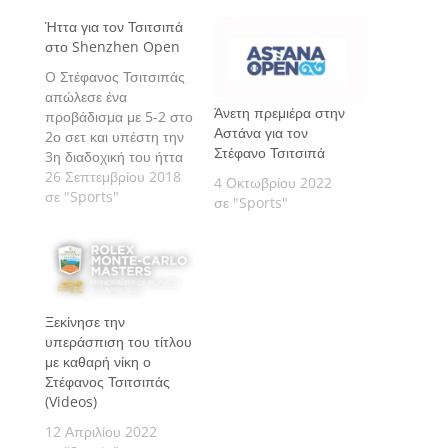
Ήττα για τον Τσιτσιπά
στο Shenzhen Open
O Στέφανος Τσιτσιπάς
απώλεσε ένα
Άνετη πρεμιέρα στην
προβάδισμα με 5-2 στο
Αστάνα για τον
2ο σετ και υπέστη την
Στέφανο Τσιτσιπά
3η διαδοχική του ήττα
στο tour.
26 Σεπτεμβρίου 2018
4 Οκτωβρίου 2022
σε "Sports"
σε "Sports"
Ξεκίνησε την
υπεράσπιση του τίτλου
με καθαρή νίκη ο
Στέφανος Τσιτσιπάς
(Videos)
12 Απριλίου 2022