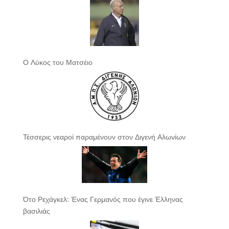
Ο Λύκος του Ματσέιο
Τέσσερις νεαροί παραμένουν στον Διγενή Αλωνίων
Ότο Ρεχάγκελ: Ένας Γερμανός που έγινε Έλληνας
βασιλιάς