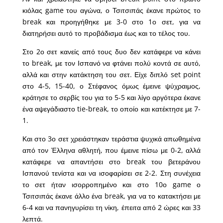
κιόλας game του αγώνα, ο Τσιτσιπάς έκανε πρώτος το
break και προηγήθηκε με 3-0 στο 1ο σετ, για να
διατηρήσει αυτό το προβάδισμα έως και το τέλος του.
Στο 2ο σετ κανείς από τους δυο δεν κατάφερε να κάνει
το break, με τον Ισπανό να φτάνει πολύ κοντά σε αυτό,
αλλά και στην κατάκτηση του σετ. Είχε διπλό set point
στο 4-5, 15-40, ο Στέφανος όμως έμεινε ψύχραιμος,
κράτησε το σερβίς του για το 5-5 και λίγο αργότερα έκανε
ένα αψεγάδιαστο tie-break, το οποίο και κατέκτησε με 7-
1.
Και στο 3ο σετ χρειάστηκαν τεράστια ψυχικά απωθημένα
από τον Έλληνα αθλητή, που έμεινε πίσω με 0-2, αλλά
κατάφερε να απαντήσει στο break του βετεράνου
Ισπανού τενίστα και να ισοφαρίσει σε 2-2. Στη συνέχεια
το σετ ήταν ισορροπημένο και στο 10ο game ο
Τσιτσιπάς έκανε άλλο ένα break, για να το κατακτήσει με
6-4 και να πανηγυρίσει τη νίκη, έπειτα από 2 ώρες και 33
λεπτά.