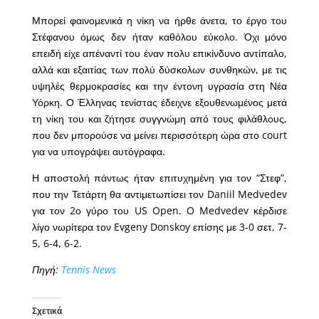
Μπορεί φαινομενικά η νίκη να ήρθε άνετα, το έργο του
Στέφανου όμως δεν ήταν καθόλου εύκολο. Όχι μόνο
επειδή είχε απέναντί του έναν πολυ επικίνδυνο αντίπαλο,
αλλά και εξαιτίας των πολύ δύσκολων συνθηκών, με τις
υψηλές θερμοκρασίες και την έντονη υγρασία στη Νέα
Υόρκη. Ο Έλληνας τενίστας έδειχνε εξουθενωμένος μετά
τη νίκη του και ζήτησε συγγνώμη από τους φιλάθλους,
που δεν μπορούσε να μείνει περισσότερη ώρα στο court
για να υπογράψει αυτόγραφα.
Η αποστολή πάντως ήταν επιτυχημένη για τον “Στεφ”,
που την Τετάρτη θα αντιμετωπίσει τον Daniil Medvedev
για τον 2ο γύρο του US Open. O Medvedev κέρδισε
λίγο νωρίτερα τον Evgeny Donskoy επίσης με 3-0 σετ, 7-
5, 6-4, 6-2.
Πηγή:
Tennis News
Σχετικά