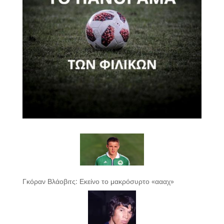
Γκόραν Βλάοβιτς: Εκείνο το μακρόσυρτο «αααχ»