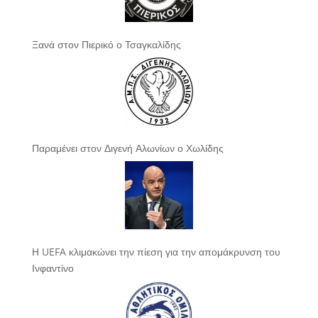
Ξανά στον Πιερικό ο Τσαγκαλίδης
Παραμένει στον Διγενή Αλωνίων ο Χωλίδης
Η UEFA κλιμακώνει την πίεση για την απομάκρυνση του
Ινφαντίνο