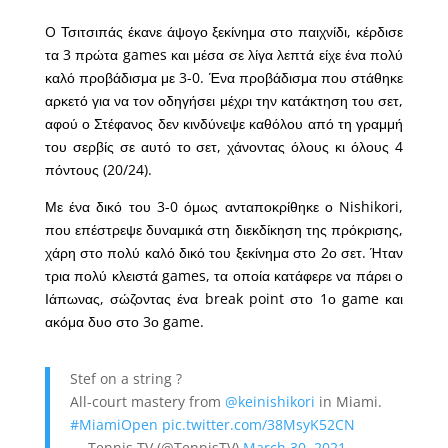
O Τσιτσιπάς έκανε άψογο ξεκίνημα στο παιχνίδι, κέρδισε
τα 3 πρώτα games και μέσα σε λίγα λεπτά είχε ένα πολύ
καλό προβάδισμα με 3-0. Ένα προβάδισμα που στάθηκε
αρκετό για να τον οδηγήσει μέχρι την κατάκτηση του σετ,
αφού ο Στέφανος δεν κινδύνεψε καθόλου από τη γραμμή
του σερβίς σε αυτό το σετ, χάνοντας όλους κι όλους 4
πόντους (20/24).
Με ένα δικό του 3-0 όμως ανταποκρίθηκε ο Nishikori,
που επέστρεψε δυναμικά στη διεκδίκηση της πρόκρισης,
χάρη στο πολύ καλό δικό του ξεκίνημα στο 2ο σετ. Ήταν
τρια πολύ κλειστά games, τα οποία κατάφερε να πάρει ο
Ιάπωνας, σώζοντας ένα break point στο 1ο game και
ακόμα δυο στο 3ο game.
Stef on a string ?
All-court mastery from
@keinishikori
in Miami.
#MiamiOpen
pic.twitter.com/38MsyK52CN
— Tennis TV (@TennisTV)
March 30, 2021