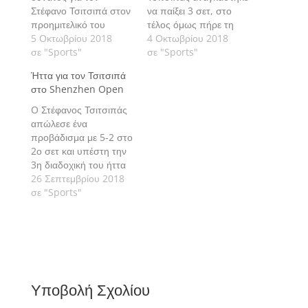
Στέφανο Τσιτσιπά στον
να παίξει 3 σετ, στο
προημιτελικό του
τέλος όμως πήρε τη
Japan Open και
5 Οκτωβρίου 2018
νίκη απέναντι στον
4 Οκτωβρίου 2018
επικράτησε με 2-0 σετ
σε "Sports"
Alex De Minaur και
σε "Sports"
του κορυφαίου Έλληνα
προκρίθηκε στα
Ήττα για τον Τσιτσιπά
τενίστα, κάνοντας έναν
προημιτελικά του
στο Shenzhen Open
πολύ καλό αγώνα.
Japan Open, όπου τον
περίμενε ο Kei
O Στέφανος Τσιτσιπάς
Nishikori.
απώλεσε ένα
προβάδισμα με 5-2 στο
2ο σετ και υπέστη την
3η διαδοχική του ήττα
στο tour.
26 Σεπτεμβρίου 2018
σε "Sports"
Υποβολή Σχολίου