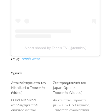
A post shared by Tennis TV (@tennistv)
Πηγή:
Tennis News
Σχετικά
Αποκλείστηκε από τον
Στα προημιτελικά του
Nishikori ο Τσιτσιπάς
Japan Open ο
(Video)
Τσιτσιπάς (Videos)
Ο Kei Nishikori
Αν και ήταν μπροστά
αποδείχτηκε πολύ
με 6-3, 5-3, ο Στέφανος
δυνατός για τον
Τσιτσιπάς αναγκάστηκε