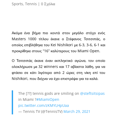
Sports
,
Tennis
|
0 Σχόλια
Ακόμα ένα βήμα πιο κοντά στον μεγάλο στόχο ενός
Masters 1000 τίτλου έκανε ο Στέφανος Τσιτσιπάς, ο
οποίος επιβλήθηκε του Kei Nishikori με 6-3, 3-6, 6-1 και
προκρίθηκε στους “16” καλύτερους του Miami Open.
O Τσιτσιπάς έκανε έναν εκπληκτικό αγώνα, τον οποίο
ολοκλήρωσε με 32 winners και 17 αβίαστα λάθη, για να
φτάσει σε κάτι λιγότερο από 2 ώρες στη νίκη επί του
Nishikori, που δείχνει να έχει επιστρέψει για τα καλά.
The [??] tennis gods are smiling on
@steftsitsipas
in Miami ?
#MiamiOpen
pic.twitter.com/zKMYLHpUaa
— Tennis TV (@TennisTV)
March 29, 2021