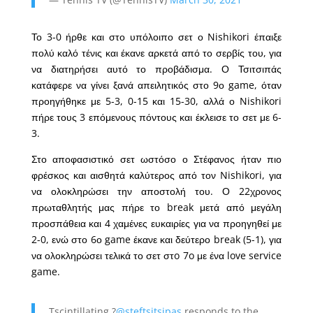
Το 3-0 ήρθε και στο υπόλοιπο σετ ο Nishikori έπαιξε
πολύ καλό τένις και έκανε αρκετά από το σερβίς του, για
να διατηρήσει αυτό το προβάδισμα. Ο Τσιτσιπάς
κατάφερε να γίνει ξανά απειλητικός στο 9ο game, όταν
προηγήθηκε με 5-3, 0-15 και 15-30, αλλά ο Nishikori
πήρε τους 3 επόμενους πόντους και έκλεισε το σετ με 6-
3.
Στο αποφασιστικό σετ ωστόσο ο Στέφανος ήταν πιο
φρέσκος και αισθητά καλύτερος από τον Nishikori, για
να ολοκληρώσει την αποστολή του. Ο 22χρονος
πρωταθλητής μας πήρε το break μετά από μεγάλη
προσπάθεια και 4 χαμένες ευκαιρίες για να προηγηθεί με
2-0, ενώ στο 6ο game έκανε και δεύτερο break (5-1), για
να ολοκληρώσει τελικά το σετ στo 7o με ένα love service
game.
Tscintillating ?
@steftsitsipas
responds to the