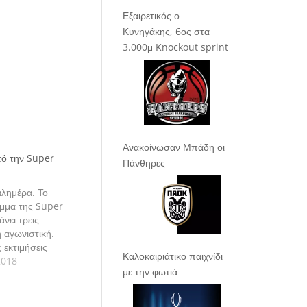
Εξαιρετικός ο
Κυνηγάκης, 6ος στα
3.000μ Knockout sprint
Ανακοίνωσαν Μπάδη οι
πό την Super
Πάνθηρες
καλημέρα. Το
μμα της Super
νει τρεις
η αγωνιστική.
 εκτιμήσεις
Καλοκαιριάτικο παιχνίδι
2018
με την φωτιά