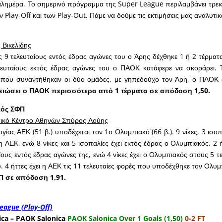
 καλημέρα. Το σημερινό πρόγραμμα της Super League περιλαμβάνει τρει
 Play-Off και των Play-Out. Πάμε να δούμε τις εκτιμήσεις μας αναλυτικ
 Βικελίδης
 9 τελευταίους εντός έδρας αγώνες του ο Άρης δέχθηκε 1 ή 2 τέρματ
ευταίους εκτός έδρας αγώνες του ο ΠΑΟΚ κατάφερε να σκοράρει. Τ
ς που συναντήθηκαν οι δύο ομάδες, με γηπεδούχο τον Άρη, ο ΠΑΟΚ 
ιώσει ο ΠΑΟΚ περισσότερα από 1 τέρματα σε απόδοση 1,50.
κός ΣΦΠ
ικό Κέντρο Αθηνών Σπύρος Λούης
ίας ΑΕΚ (51 β.) υποδέχεται τον 1ο Ολυμπιακό (66 β.). 9 νίκες, 3 ισοπ
η ΑΕΚ, ενώ 8 νίκες και 5 ισοπαλίες έχει εκτός έδρας ο Ολυμπιακός. 2 
ίους εντός έδρας αγώνες της, ενώ 4 νίκες έχει ο Ολυμπιακός στους 5 τ
. 4 ήττες έχει η ΑΕΚ τις 11 τελευταίες φορές που υποδέχθηκε τον Ολυμ
 σε απόδοση 1,91.
eague (Play-Off)
ica – PAOK Salonica
PAOK Salonica Over 1 Goals (1,50)
0-2 FT