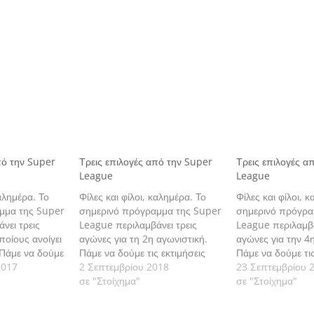
πό την Super
Τρεις επιλογές από την Super
Τρεις επιλογές α
League
League
καλημέρα. Το
Φίλες και φίλοι, καλημέρα. Το
Φίλες και φίλοι, 
μμα της Super
σημερινό πρόγραμμα της Super
σημερινό πρόγρα
νει τρεις
League περιλαμβάνει τρεις
League περιλαμβά
ποίους ανοίγει
αγώνες για τη 2η αγωνιστική.
αγώνες για την 4
 Πάμε να δούμε
Πάμε να δούμε τις εκτιμήσεις
Πάμε να δούμε τις
ς αναλυτικά.
2017
μας αναλυτικά.
2 Σεπτεμβρίου 2018
μας αναλυτικά.
23 Σεπτεμβρίου 
σε "Στοίχημα"
σε "Στοίχημα"