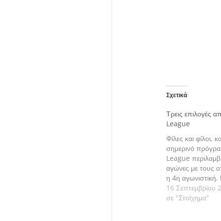
Σχετικά
Τρεις επιλογές α
League
Φίλες και φίλοι, 
σημερινό πρόγρα
League περιλαμβά
αγώνες με τους ο
η 4η αγωνιστική.
τις εκτιμήσεις μα
16 Σεπτεμβρίου 
σε "Στοίχημα"