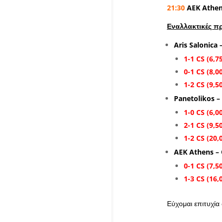
21:30
AEK Athen
Εναλλακτικές π
Aris Salonica
1-1 CS (6,7
0-1 CS (8,0
1-2 CS (9,5
Panetolikos – 
1-0 CS (6,0
2-1 CS (9,5
1-2 CS (20,
AEK Athens –
0-1 CS (7,5
1-3 CS (16,
Εύχομαι επιτυχία σ