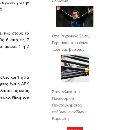
Αλωνίων
ς αγώνες για την
ά.
α, ενώ στους 15
Ότο Ρεχάγκελ: Ένας
ις 6 από τις 7
Γερμανός που έγινε
σημείωσε 1 ή 2
Έλληνας βασιλιάς
αλίες και 1 ήττα
ήττες έχει η ΑΕΚ
ελευταίους εκτός
Στον τελικό του
πιακό.
Νίκη του
Παγκόσμιου
Πρωταθλήματος
εφήβων-νεανίδων η
Καρυώτη