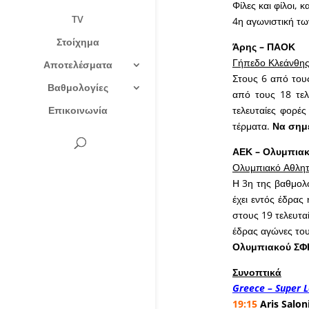
Φίλες και φίλοι,
TV
4η αγωνιστική των
Στοίχημα
Άρης – ΠΑΟΚ
Γήπεδο Κλεάνθης
Αποτελέσματα
Στους 6 από τους
Βαθμολογίες
από τους 18 τελ
Επικοινωνία
τελευταίες φορέ
τέρματα.
Να σημε
ΑΕΚ – Ολυμπια
Ολυμπιακό Αθλητ
Η 3η της βαθμολογ
έχει εντός έδρας 
στους 19 τελευτα
έδρας αγώνες του
Ολυμπιακού ΣΦΠ
Συνοπτικά
Greece – Super L
19:15
Aris Salon