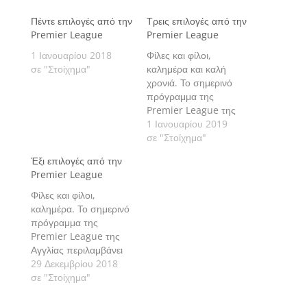
Πέντε επιλογές από την
Τρεις επιλογές από την
Premier League
Premier League
1 Ιανουαρίου 2018
Φίλες και φίλοι,
σε "Στοίχημα"
καλημέρα και καλή
χρονιά. Το σημερινό
πρόγραμμα της
Premier League της
Αγγλίας περιλαμβάνει
1 Ιανουαρίου 2019
τρεις αγώνες με τους
σε "Στοίχημα"
οποίους ανοίγει η 21η
Έξι επιλογές από την
αγωνιστική. Πάμε να
Premier League
δούμε τις εκτιμήσεις
μας αναλυτικά.
Φίλες και φίλοι,
καλημέρα. Το σημερινό
πρόγραμμα της
Premier League της
Αγγλίας περιλαμβάνει
έξι αγώνες με τους
29 Δεκεμβρίου 2018
οποίους ανοίγει η 20η
σε "Στοίχημα"
αγωνιστική. Πάμε να
δούμε τις εκτιμήσεις