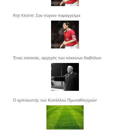
Roy Keane: Σαν πύρινο παράγγελμα
Ένας σατανάς, αρχηγός των κόκκινων διαβόλων
Ο εμπνευστής του Κυπέλλου Πρωταθλητριών