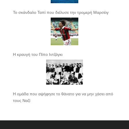
Το σκάνδαλο Ταπί που διέλυσε την τρομερή Μαρσέιγ
Η κραυγή του Πίπο Ιντζάγκι
Η ομάδα που αψήφησε το θάνατο για να μην χάσει από
τους Ναζί