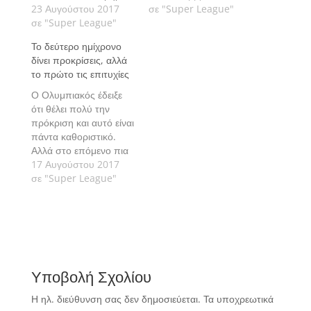
προπονητής με
23 Αυγούστου 2017
Αούστρια είναι αυτό
σε "Super League"
σύγχρονες ιδέες για το
σε "Super League"
που δίνει μισή
ποδόσφαιρο.
πρόκριση. Γράφει ο
Το δεύτερο ημίχρονο
Θοδωρής Τσούτσος.
δίνει προκρίσεις, αλλά
το πρώτο τις επιτυχίες
Ο Ολυμπιακός έδειξε
ότι θέλει πολύ την
πρόκριση και αυτό είναι
πάντα καθοριστικό.
Αλλά στο επόμενο πια
επίπεδο θα πρέπει να
17 Αυγούστου 2017
παίρνει νίκες
σε "Super League"
περισσότερο με το
ποδόσφαιρό του, παρά
με την ορμή του.
Υποβολή Σχολίου
Η ηλ. διεύθυνση σας δεν δημοσιεύεται.
Τα υποχρεωτικά