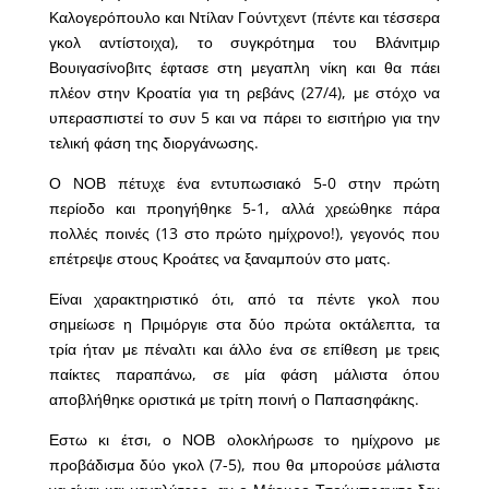
Καλογερόπουλο και Ντίλαν Γούντχεντ (πέντε και τέσσερα
γκολ αντίστοιχα), το συγκρότημα του Βλάνιτμιρ
Βουιγασίνοβιτς έφτασε στη μεγαπλη νίκη και θα πάει
πλέον στην Κροατία για τη ρεβάνς (27/4), με στόχο να
υπερασπιστεί το συν 5 και να πάρει το εισιτήριο για την
τελική φάση της διοργάνωσης.
Ο ΝΟΒ πέτυχε ένα εντυπωσιακό 5-0 στην πρώτη
περίοδο και προηγήθηκε 5-1, αλλά χρεώθηκε πάρα
πολλές ποινές (13 στο πρώτο ημίχρονο!), γεγονός που
επέτρεψε στους Κροάτες να ξαναμπούν στο ματς.
Είναι χαρακτηριστικό ότι, από τα πέντε γκολ που
σημείωσε η Πριμόργιε στα δύο πρώτα οκτάλεπτα, τα
τρία ήταν με πέναλτι και άλλο ένα σε επίθεση με τρεις
παίκτες παραπάνω, σε μία φάση μάλιστα όπου
αποβλήθηκε οριστικά με τρίτη ποινή ο Παπασηφάκης.
Εστω κι έτσι, ο ΝΟΒ ολοκλήρωσε το ημίχρονο με
προβάδισμα δύο γκολ (7-5), που θα μπορούσε μάλιστα