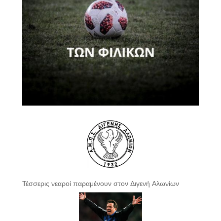
Τέσσερις νεαροί παραμένουν στον Διγενή Αλωνίων