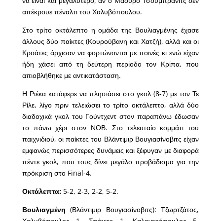
να είναι και μεγαλύτερο, αν ο Μάουρο Τσούμπρανιτς δεν
απέκρουε πέναλτι του Χαλυβόπουλου.
Στο τρίτο οκτάλεπτο η ομάδα της Βουλιαγμένης έχασε
άλλους δύο παίκτες (Κουρούβανη και Χατζή), αλλά και οι
Κροάτες άρχισαν να φορτώνονται με ποινές κι ενώ είχαν
ήδη χάσει από τη δεύτερη περίοδο τον Κρίπα, που
απιοβλήθηκε με αντικατάσταση.
Η Ριέκα κατάφερε να πλησιάσει στο γκολ (8-7) με τον Τε
Ρίλε, λίγο πριν τελειώσει το τρίτο οκτάλεπτο, αλλά δύο
διαδοχικά γκολ του Γούντχεντ στον παραπάνω έδωσαν
το πάνω χέρι στον ΝΟΒ. Στο τελευταίο κομμάτι του
παιχνιδιού, οι παίκτες του Βλάντιμιρ Βουγιασίνοβιτς είχαν
εμφανώς περισσότερες δυνάμεις και ξέφυγαν με διαφορά
πέντε γκολ, που τους δίνει μεγάλο προβάδισμα για την
πρόκριση στο Final-4.
Οκτάλεπτα:
5-2, 2-3, 2-2, 5-2.
Βουλιαγμένη
(Βλάντιμιρ Βουγιασίνοβιτς): Τζωρτζάτος,
Χαλυβόπουλος 1, Σπάχιτς 1, Καλογερόπουλος 5,