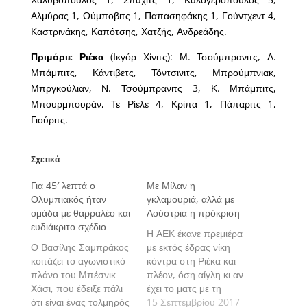
Αλμύρας 1, Ούμποβιτς 1, Παπασηφάκης 1, Γούντχεντ 4,
Καστρινάκης, Καπότσης, Χατζής, Ανδρεάδης.
Πριμόριε Ριέκα
(Ικγόρ Χίνιτς): Μ. Τσούμπρανιτς, Λ.
Μπάμπιτς, Κάντιβετς, Τόντσινιτς, Μπρούμπνιακ,
Μπργκούλιαν, Ν. Τσούμπρανιτς 3, Κ. Μπάμπιτς,
Μπουρμπουράν, Τε Ρίελε 4, Κρίπα 1, Πάπαριτς 1,
Γιούριτς.
Σχετικά
Για 45′ λεπτά ο
Με Μίλαν η
Ολυμπιακός ήταν
γκλαμουριά, αλλά με
ομάδα με θαρραλέο και
Αούστρια η πρόκριση
ευδιάκριτο σχέδιο
Η ΑΕΚ έκανε πρεμιέρα
Ο Βασίλης Σαμπράκος
με εκτός έδρας νίκη
κοιτάζει το αγωνιστικό
κόντρα στη Ριέκα και
πλάνο του Μπέσνικ
πλέον, όση αίγλη κι αν
Χάσι, που έδειξε πάλι
έχει το ματς με τη
ότι είναι ένας τολμηρός
Μίλαν, εκείνο με την
15 Σεπτεμβρίου 2017